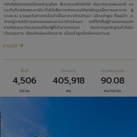
กษัตริย์ปกครองเมืองหริภุญไชย สืบราชวงศ์กษัตริย์ ต่อมาหลายพระองค์ จน
กระทั่งถึงสมัยพระยายีบาจึงได้เสียการปกครองให้แก่พ่อขุนเม็งรายมหาราช ผู้
รวบรวม แว่นแคว้นทางเหนือเข้าเป็นอาณาจักรล้านนา เมืองลำพูน ถึงแม้ว่า จะ
ตกอยู่ภายใต้การปกครองของอาณาจักรล้านนา แต่ก็ได้เป็นผู้ถ่ายทอดมรดก
ทางศิลปและวัฒนธรรมให้แก่ผู้ที่เข้ามาปกครอง ดังปรากฏหลักฐานทั่วไปใน
เวียงกุมกาม เชียงใหม่และเชียงราย เมืองลำพูนจึงยังคงความส...
อ่านต่อ
พื้นที่
ประชากร
ความหนาแน่น
4,506
405,918
90.08
ตร.กม
คน
คน/ตร.กม