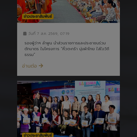
ข่าวประชาสัมพันธ์
วันที่ 7 ส.ค. 2569, 07:19
รองผู้ว่าฯ ลำพูน นำส่วนราชการและประชาชนร่วม
ตักบาตร ในโครงการ “หิ้วตะกร้า นุ่งผ้าไทย ใส่ใจวิถี
ธรรม”
อ่านต่อ
ข่าวประชาสัมพันธ์