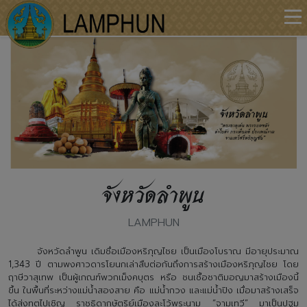
จังหวัดลำพูน
LAMPHUN
จังหวัดลำพูน เดิมชื่อเมืองหริภุญไชย เป็นเมืองโบราณ มีอายุประมาณ
1,343 ปี ตามพงศาวดารโยนกเล่าสืบต่อกันถึงการสร้างเมืองหริภุญไชย โดย
ฤาษีวาสุเทพ เป็นผู้เกณฑ์พวกเม็งคบุตร หรือ ชนเชื้อชาติมอญมาสร้างเมืองนี้
ขึ้น ในพื้นที่ระหว่างแม่น้ำสองสาย คือ แม่น้ำกวง และแม่น้ำปิง เมื่อมาสร้างเสร็จ
ได้ส่งทูตไปเชิญ ราชธิดากษัตริย์เมืองละโว้พระนาม “จามเทวี” มาเป็นปฐม