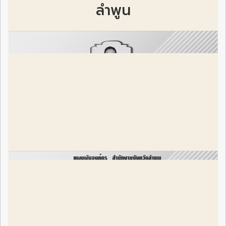
ลำพูน