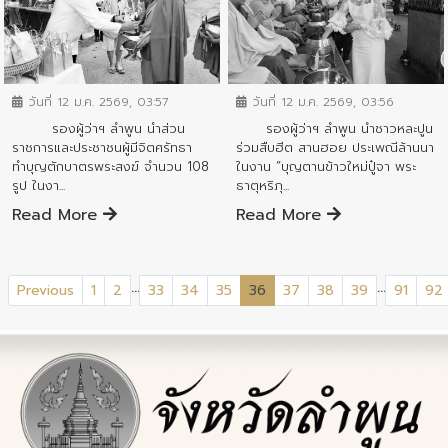
ข่าวสารจังหวัด
ข่าวสารจังหวัด
วันที่ 12 ม.ค. 2569, 03:57
วันที่ 12 ม.ค. 2569, 03:56
รองผู้ว่าฯ ลำพูน นำส่วน
รองผู้ว่าฯ ลำพูน นำชาวหละปูน
ราชการและประชาชนผู้มีจิตศรัทธา
ร่วมสืบฮีต สานฮอย ประเพณีล้านนา
ทำบุญตักบาตรพระสงฆ์ จำนวน 108
ในงาน “บุญตานข้าวใหม่ปู๋จา พระ
รูป ในงา...
ธาตุหริภุ...
Read More
Read More
...
...
(current)
Previous
1
2
33
34
35
36
37
38
39
91
92