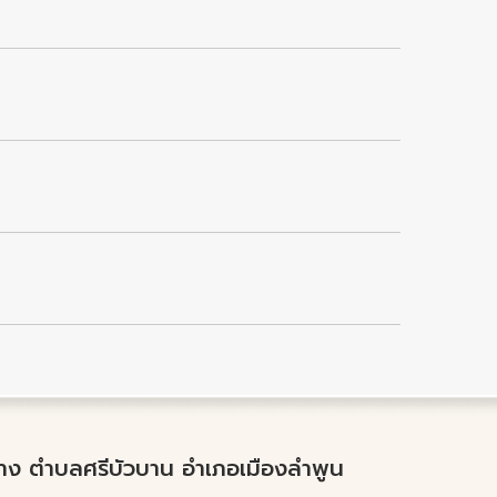
ำปาง ตำบลศรีบัวบาน อำเภอเมืองลำพูน