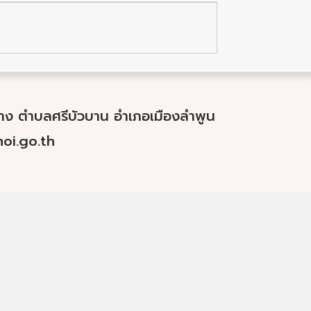
ำปาง ตำบลศรีบัวบาน อำเภอเมืองลำพูน
i.go.th