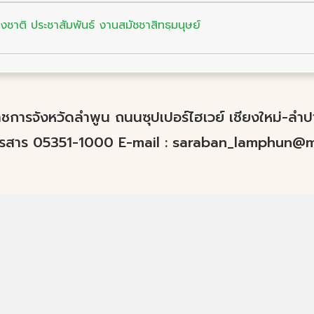
าติ ประชาสัมพันธ์ งานสมัชชาสิทธฺมนุษย์
์ราชการจังหวัดลำพูน ถนนซุปเปอร์ไฮเวย์ เชียงใหม่-ล
ทรสาร 05351-1000 E-mail :
saraban_lamphun@mo