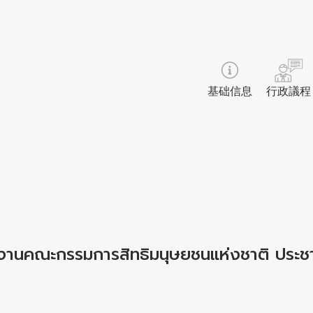
基础信息
行政議程
กงานคณะกรรมการสิทธิมนุษยชนแห่งชาติ ประชาส