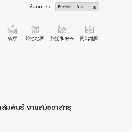
เลือกภาษา ::
English
ไทย
中国
省厅
旅游地图
旅游和服务
网站地图
ัมพันธ์ งานสมัชชาสิทธฺ