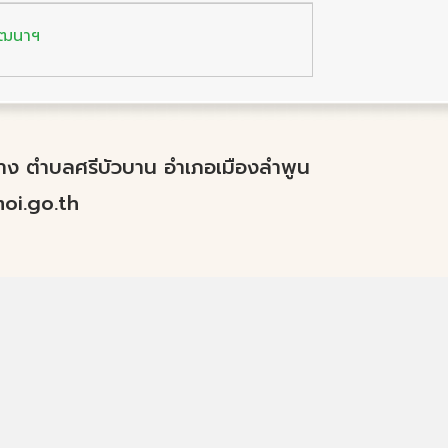
ัฒนาฯ
ำปาง ตำบลศรีบัวบาน อำเภอเมืองลำพูน
i.go.th