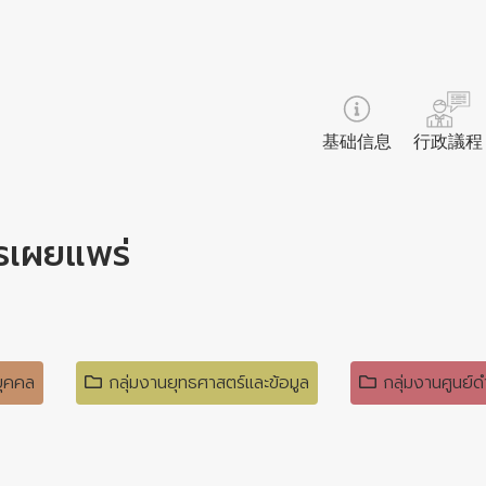
基础信息
行政議程
รเผยแพร่
บุคคล
กลุ่มงานยุทธศาสตร์และข้อมูล
กลุ่มงานศูนย์