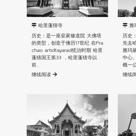
南奔直辖县
南奔直
哈里蓬猜寺
雅
历史：是一座皇家修道院 大佛塔
历史
的类型，创造于佛历17世纪 在Pra
先去
chao artidtayarad统治时期 哈里
雅玛
蓬猜国王第33 ，哈里蓬猜寺以
中心
前...
概一公.
继续阅读
继续