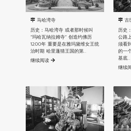
南奔直辖县
南奔直
马哈湾寺
古
历史：马哈湾寺 或者那时候叫
历史：
“玛哈瓦纳拉姆寺” 创造约佛历
公路
1200年 重要是在雅玛黛维女王统
须看
治时期 哈里蓬猜王国的第...
的一个
基底...
继续阅读
继续