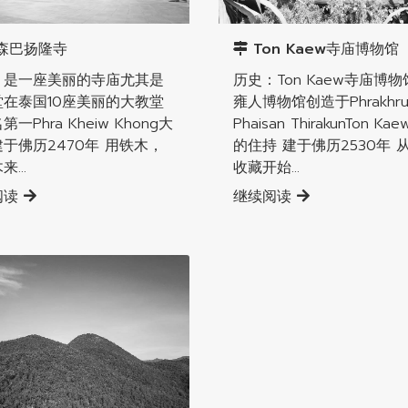
南奔直辖县
辖县
Ton Kaew寺庙博物馆
森巴扬隆寺
历史：Ton Kaew寺庙博
：是一座美丽的寺庙尤其是
雍人博物馆创造于Phrakhr
堂在泰国10座美丽的大教堂
Phaisan ThirakunTon Ka
一Phra Kheiw Khong大
的住持 建于佛历2530年 
于佛历2470年 用铁木，
收藏开始...
...
继续阅读
阅读