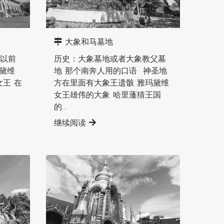
南奔直辖县
大象和马墓地
以前
历史：大象墓地或者大象教父墓
玛黛维
地 那个南奔人用的口语 神圣地
王 在
方在里面有大象王遗骸 雅玛黛维
女王雄伟的大象 哈里蓬猜王国
的...
继续阅读