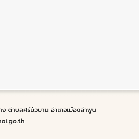
ำปาง ตำบลศรีบัวบาน อำเภอเมืองลำพูน
i.go.th