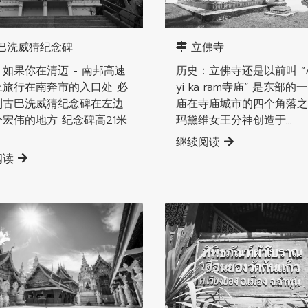
辖县
南奔直辖县
巴洗威猜纪念碑
立佛寺
如果你在清迈 - 南邦高速
历史：立佛寺还是以前叫 “Ar
上旅行在南奔市的入口处 必
yi ka ram寺庙” 是东部的
到古巴洗威猜纪念碑在左边
庙在寺庙城市的四个角落之
宏伟的地方 纪念碑高21米
玛黛维女王分神创造于...
继续阅读
阅读