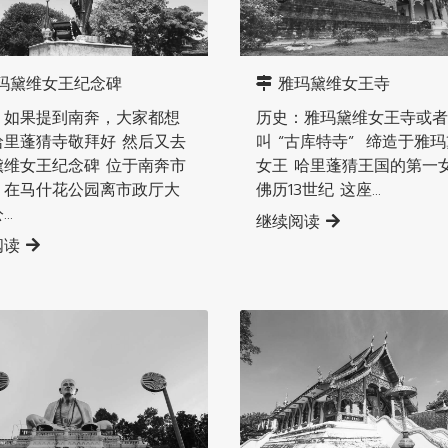
辖县
南奔直辖县
玛黛维女王纪念碑
雅玛黛维女王寺
：如果提到南奔，大家都想
历史：雅玛黛维女王寺或者
哈里蓬猜寺敬拜好 然后又去
叫 “古库特寺” 缔造于雅
黛维女王纪念碑 位于南奔市
女王 哈里蓬猜王国的第一女
。在马什花公园离市政厅大
佛历13世纪 这座...
..
继续阅读
阅读