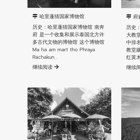
南奔直辖县
南奔直
哈里蓬猜国家博物馆
府
历史：哈里蓬猜国家博物馆 南奔
历史
府 是一个收集和展示泰国北方许
大教
多古代文物的博物馆 这个博物馆
中排名第
Ma ha am mart tho Phraya
教堂建
Rachakun...
红荚木来
继续阅读
继续
南奔直辖县