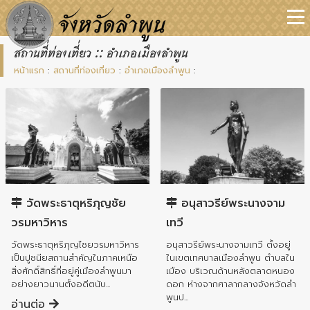
สถานที่ท่องเที่ยว :: อำเภอเมืองลำพูน
หน้าแรก
:
สถานที่ท่องเที่ยว
:
อำเภอเมืองลำพูน
:
อำเภอเมืองลำพูน
อำเภอเมืองลำพูน
วัดพระธาตุหริภุญชัย
อนุสาวรีย์พระนางจาม
วรมหาวิหาร
เทวี
วัดพระธาตุหริภุญไชยวรมหาวิหาร
อนุสาวรีย์พระนางจามเทวี ตั้งอยู่
เป็นปูชนียสถานสำคัญในภาคเหนือ
ในเขตเทศบาลเมืองลำพูน ตำบลใน
สิ่งศักดิ์สิทธิ์ที่อยู่คู่เมืองลำพูนมา
เมือง บริเวณด้านหลังตลาดหนอง
อย่างยาวนานตั้งอดีตนับ...
ดอก ห่างจากศาลากลางจังหวัดลำ
พูนป...
อ่านต่อ