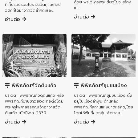
ด้วย พระวิหารพระเขียวโขง สร้าง
ที่เก็บรวบรวมโบราณวัตถุและศิลป
เม...
วัตถุที่ได้มาจากวัดสำคัญและ...
อ่านต่อ
อ่านต่อ
อำเภอเมืองลำพูน
อำเภอเมืองลำพูน
พิพิธภัณฑ์วัดต้นแก้ว
พิพิธภัณฑ์ชุมชนเมือง
ประวัติ : พิพิธภัณฑ์วัดต้นแก้ว หรือ
ประวัติ : พิพิธภัณฑ์ชุมชนเมือง ตั้ง
พิพิธภัณฑ์บ้านชาวยอง ก่อตั้งโดย
อยู่ในเมืองลำพูน ด้านหลัง
พระครูไพศาลธีรคุณเจ้าอาวาสวัด
พิพิธภัณฑ์สถานแห่งชาติหริภุญไชย
ต้นแก้ว เมื่อปีพ.ศ. 2530...
โดยใช้พื้นที่ของคุ้มเจ้าราชส...
อ่านต่อ
อ่านต่อ