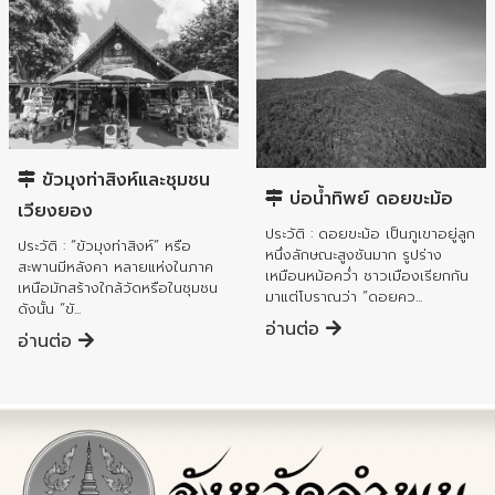
อำเภอเมืองลำพูน
อำเภอเมืองลำพูน
ขัวมุงท่าสิงห์และชุมชน
บ่อน้ำทิพย์ ดอยขะม้อ
เวียงยอง
ประวัติ : ดอยขะม้อ เป็นภูเขาอยู่ลูก
ประวัติ : “ขัวมุงท่าสิงห์” หรือ
หนึ่งลักษณะสูงชันมาก รูปร่าง
สะพานมีหลังคา หลายแห่งในภาค
เหมือนหม้อคว่ำ ชาวเมืองเรียกกัน
เหนือมักสร้างใกล้วัดหรือในชุมชน
มาแต่โบราณว่า “ดอยคว...
ดังนั้น “ขั...
อ่านต่อ
อ่านต่อ