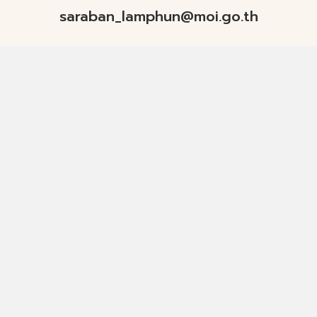
saraban_lamphun@moi.go.th