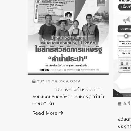
ข่าวประชาสัมพันธ์
วันที่ 20 ก.ค. 2569, 02:49
กปภ. พร้อมเต็มระบบ เปิด
ข่าวประ
ลงทะเบียนสิทธิสวัสดิการแห่งรัฐ “ค่าน้ำ
ประปา” เริ่ม...
วันที
รัฐบ
Read More
สวัสดิ
ช่องทาง