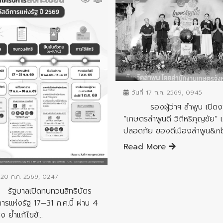
ข่าวประชาสัมพันธ์
วันที่ 17 ก.ค. 2569, 09:45
รองผู้ว่าฯ ลำพูน เปิดง
“เกษตรลำพูนดี วิถีหริภุญชัย”
ปลอดภัย ของดีเมืองลำพูน&nbs
Read More
ชาสัมพันธ์
่ 20 ก.ค. 2569, 02:47
าลเปิดทบทวนสิทธิบัตร
การแห่งรัฐ 17–31 ก.ค.นี้ ผ่าน 4
 ย้ำแก้ไขข้...