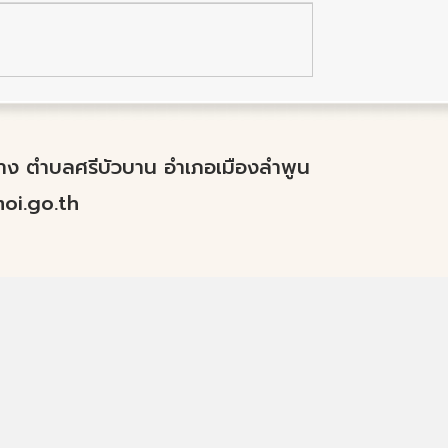
ำปาง ตำบลศรีบัวบาน อำเภอเมืองลำพูน
i.go.th