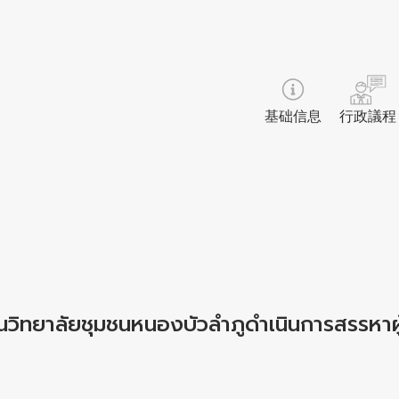
基础信息
行政議程
ันวิทยาลัยชุมชนหนองบัวลำภูดำเนินการสรรหาผ