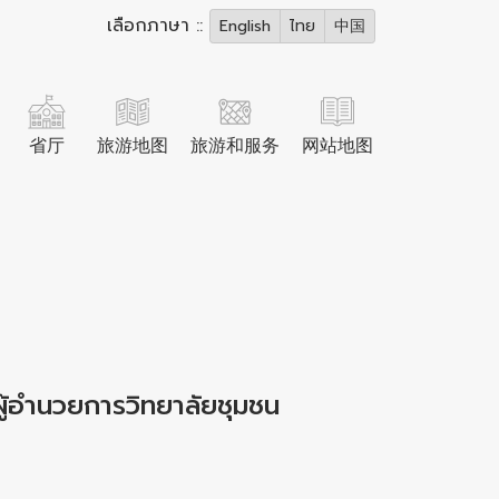
เลือกภาษา ::
English
ไทย
中国
省厅
旅游地图
旅游和服务
网站地图
ู้อำนวยการวิทยาลัยชุมชน