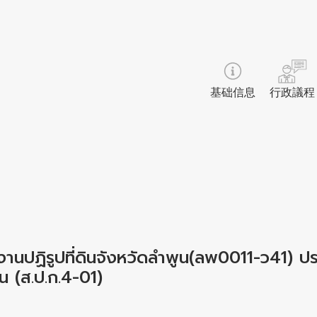
基础信息
行政議程
งานปฏิรูปที่ดินจังหวัดลำพูน(ลพ0011-ว41) ปร
ิน (ส.ป.ก.4-01)