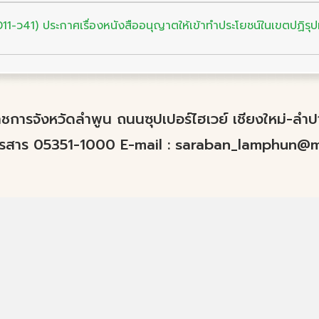
11-ว41) ประกาศเรื่องหนังสืออนุญาตให้เข้าทำประโยชน์ในเขตปฏิรุปที
์ราชการจังหวัดลำพูน ถนนซุปเปอร์ไฮเวย์ เชียงใหม่-ล
ทรสาร 05351-1000 E-mail :
saraban_lamphun@mo