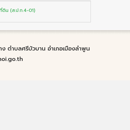
่ดิน (ส.ป.ก.4-01)
ำปาง ตำบลศรีบัวบาน อำเภอเมืองลำพูน
i.go.th