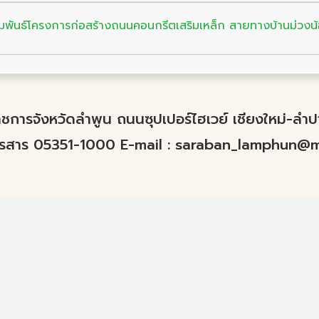
ัมพันธ์โครงการก่อสร้างถนนคอนกรีตเสริมเหล็ก สายทางบ้านม่วงน
์ราชการจังหวัดลำพูน ถนนซุปเปอร์ไฮเวย์ เชียงใหม่-ล
ทรสาร 05351-1000 E-mail :
saraban_lamphun@mo