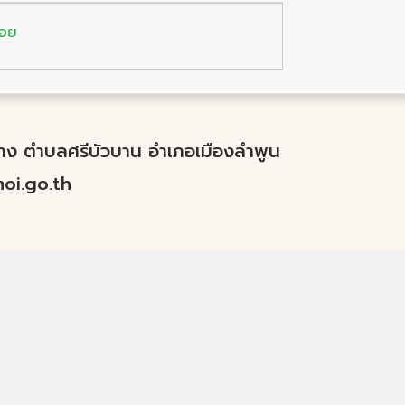
้อย
ำปาง ตำบลศรีบัวบาน อำเภอเมืองลำพูน
i.go.th