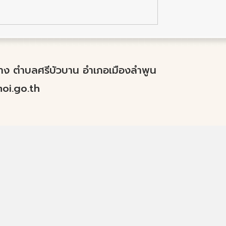
ำปาง ตำบลศรีบัวบาน อำเภอเมืองลำพูน
i.go.th