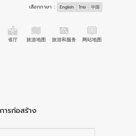
เลือกภาษา ::
English
ไทย
中国
省厅
旅游地图
旅游和服务
网站地图
งการก่อสร้าง