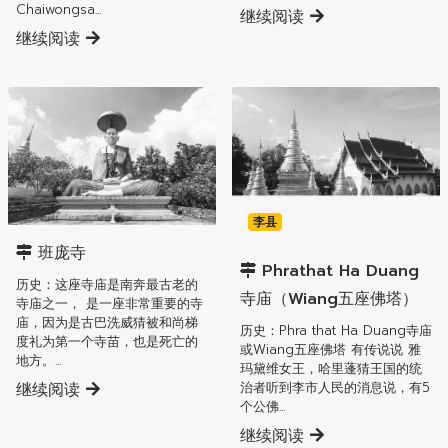
Chaiwongsa...
继续阅读
继续阅读
李县
李县
班庞寺
Phrathat Ha Duang
历史：这座寺庙是南奔最古老的
寺庙（Wiang五座佛塔）
寺庙之一， 是一座非常重要的寺
庙，因为是古巴洗威猜被和尚梯
历史：Phra that Ha Duang寺庙
度礼为第一个寺苗，也是死亡的
或Wiang五座佛塔 有传说说 雅
地方。...
玛黛维女王，哈里蓬猜王国的统
治者听到李市人民的消息说，有5
继续阅读
个公佛...
继续阅读