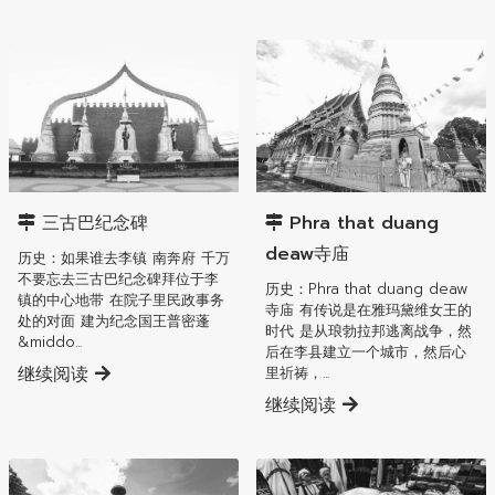
李县
李县
三古巴纪念碑
Phra that duang
deaw寺庙
历史：如果谁去李镇 南奔府 千万
不要忘去三古巴纪念碑拜位于李
历史：Phra that duang deaw
镇的中心地带 在院子里民政事务
寺庙 有传说是在雅玛黛维女王的
处的对面 建为纪念国王普密蓬
时代 是从琅勃拉邦逃离战争，然
&middo...
后在李县建立一个城市，然后心
继续阅读
里祈祷，...
继续阅读