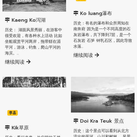
李县
Ko luang瀑布
Kaeng Ko泻湖
历史：有名的瀑布和众所周知在
南奔府 因为是一个不同高度的石
历史： 湖面风景秀丽，在游客中
灰岩瀑布，共下降到7层，是一个
很受欢迎，有各种水上活动 比如
石灰岩 石笋 钟乳石区，因此导致
坐船观赏平河两岸，拖带艖在湄
水落...
平河，游泳，钓鱼，爬山平河的
海滨。...
继续阅读
继续阅读
李县
李县
Doi Kra Teuk 景点
Kik草原
历史：这个景点可以看到从北方
流出的平河，山川和树林。 风景