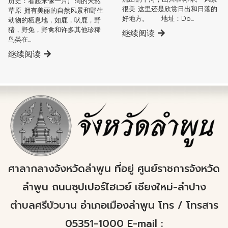
历史：看起来像一片广阔的天然
很美 这里还是欣赏日出和日落的
草原 拥有美丽的自然风景和野生
好地方。 地址：Do...
动物的栖息地，如鹿，吠鹿，野
猪，野兔，野禽和许多其他珍稀
继续阅读
鸟类在...
继续阅读
ศาลากลางจังหวัดลำพูน ที่อยู่ ศูนย์ราชการจังหวัด
ลำพูน ถนนซุปเปอร์ไฮเวย์ เชียงใหม่-ลำปาง
ตำบลศรีบัวบาน อำเภอเมืองลำพูน โทร / โทรสาร
05351-1000 E-mail :