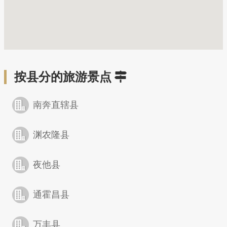
按县分的旅游景点
南奔直辖县
渊农隆县
夜他县
通霍昌县
万丰县