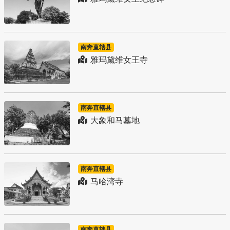
南奔直辖县
雅玛黛维女王寺
南奔直辖县
大象和马墓地
南奔直辖县
马哈湾寺
南奔直辖县