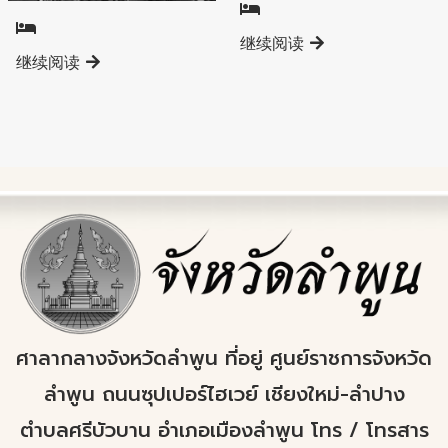
继续阅读
继续阅读
ศาลากลางจังหวัดลำพูน ที่อยู่ ศูนย์ราชการจังหวัด
ลำพูน ถนนซุปเปอร์ไฮเวย์ เชียงใหม่-ลำปาง
ตำบลศรีบัวบาน อำเภอเมืองลำพูน โทร / โทรสาร