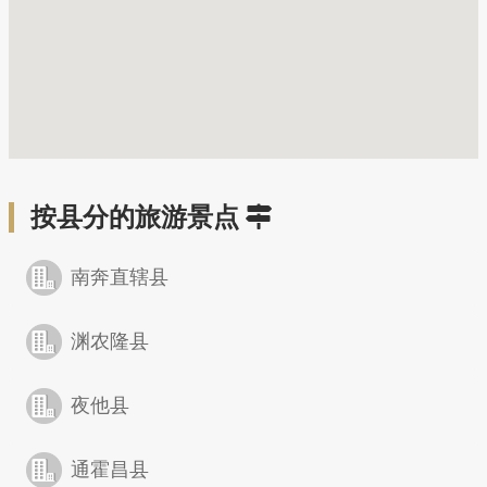
按县分的旅游景点
南奔直辖县
渊农隆县
夜他县
通霍昌县