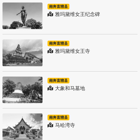
南奔直辖县
雅玛黛维女王纪念碑
南奔直辖县
雅玛黛维女王寺
南奔直辖县
大象和马墓地
南奔直辖县
马哈湾寺