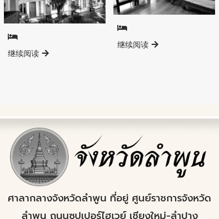
南奔直辖县
南奔直辖县
继续阅读
继续阅读
ศาลากลางจังหวัดลำพูน ที่อยู่ ศูนย์ราชการจังหวัด
ลำพูน ถนนซุปเปอร์ไฮเวย์ เชียงใหม่-ลำปาง