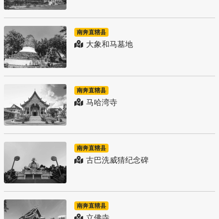
南奔直辖县
大象和马墓地
南奔直辖县
马哈湾寺
南奔直辖县
古巴洗威猜纪念碑
南奔直辖县
立佛寺