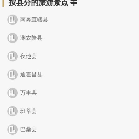
按县分的旅游景点
南奔直辖县
渊农隆县
夜他县
通霍昌县
万丰县
班蒂县
巴桑县