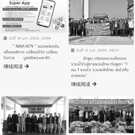
ข่าวประชาสัมพันธ์
วันที่ 14 ม.ค. 2569, 03:44
ข่าวประชาสัมพันธ์
" NiNA1479 " แอปพลิเคชัน
วันที่ 13 ม.ค. 2569, 08:27
เพื่อคนพิการ เปลี่ยนชีวิต เปลี่ยน
โอกาส มูลนิธิพระมหาไถ่...
ลำพูน ปล่อยขบวนสิ่งของ
รวมน้ำใจสู่ชายแดนไทย-กัมพูชา “1
继续阅读
คน 1 แรงใจ รวมพลังไทย ส่งใจถึง
ชายแดน”...
继续阅读
ข่าวประชาสัมพันธ์
ข่าวประชาสัมพันธ์