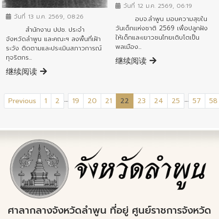
วันที่ 12 ม.ค. 2569, 06:19
วันที่ 13 ม.ค. 2569, 08:26
อบจ.ลำพูน มอบความสุขใน
วันเด็กเเห่งชาติ 2569 เพื่อปลูกฝัง
สำนักงาน ปปช. ประจำ
ให้เด็กและเยาวชนไทยเติบโตเป็น
จังหวัดลำพูน และคณะฯ ลงพื้นที่เฝ้า
พลเมือง...
ระวัง ติดตามและประเมินสภาวการณ์
ทุจริตกร...
继续阅读
继续阅读
...
...
(current)
Previous
1
2
19
20
21
22
23
24
25
57
58
ศาลากลางจังหวัดลำพูน ที่อยู่ ศูนย์ราชการจังหวัด