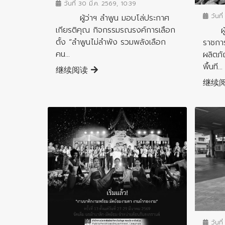
วันที่ 30 มี.ค. 2569, 10:39
วันที่
ผู้ว่าฯ ลำพูน มอบโล่ประกาศ
เกียรติคุณ กิจกรรมรณรงค์การเลือก
ผู้ว่
ตั้ง “ลำพูนไม่ลำพัง รวมพลังเลือก
ราชการ
คน...
ผลิตภั
พื้นที...
继续阅读
继续
ข่าวประ
ข่าวประชาสัมพันธ์
วันที่