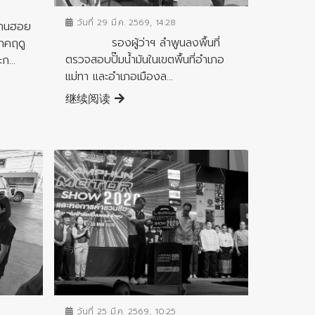
วันที่ 29 มี.ค. 2569, 14:28
านฮอย
รองผู้ว่าฯ ลำพูนลงพื้นที่
าคฤดู
ตรวจสอบปั๊มน้ำมันในเขตพื้นที่อำเภอ
ก...
แม่ทา และอำเภอเมืองล...
继续阅读
ข่าวประชาสัมพันธ์
วันที่ 25 มี.ค. 2569, 10:25