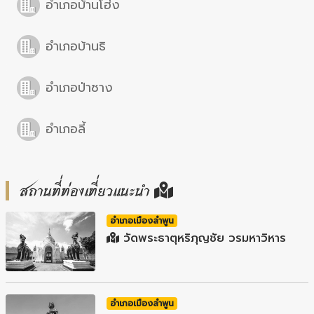
อำเภอบ้านโฮ่ง
อำเภอบ้านธิ
อำเภอป่าซาง
อำเภอลี้
สถานที่ท่องเที่ยวแนะนำ
อำเภอเมืองลำพูน
วัดพระธาตุหริภุญชัย วรมหาวิหาร
อำเภอเมืองลำพูน