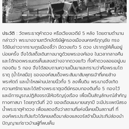
ประวัติ :
วัดพระธาตุห้าดวง หรือเวียงเจดีย์ 5 หลัง โดยตามตำนาน
กล่าวว่า พระนางจามเทวีกษัตริย์ผู้ครองเมืองนครหริภุญชัย ทรง
ได้ยินข่าวจากราษฎรเมืองลี้ว่า มีดวงแก้ว 5 ดวง ปรากฏให้เห็นอยู่
บ่อยครั้ง จึงได้เสด็จเดินทางมาดูด้วยพระองค์เอง ในเวลากลางคืน
และได้ทอดพระเนตรเห็นแสงสว่างจากดวงแก้ว ทั้งห้าดวงลอยอยู่บน
กองดิน 5 กอง จึงได้สอบถามความเป็นมาและทราบว่าคือพระเมโต
ธาตุ (น้ำไคลมือ) ขององค์สมเด็จพระสัมมาสัมพุทธเจ้าที่เคยล้าง
พระหัตถ์ และน้ำไหลผ่านปลายนิ้วทั้ง 5 ลงพื้นดิน พระนางจึงเกิด
ความศรัทธาและได้สร้างพระธาตุเจดีย์ครอบกองดินทั้ง 5 กองไว้
และมีการบูรณปฏิสังขรณ์ให้เจริญรุ่งเรือง เพื่อเป็นสัญลักษณ์สำคัญ
ทางศาสนา โดยทุกวันที่ 20 ของเดือนเมษายนทุกปี จะมีประเพณีสรง
น้ำพระธาตุห้าดวง เพื่อแสดงถึงว่าสถานที่แห่งนี้เคยเป็นสถานที่ ที่
องค์พระประทีปแก้วได้เคยเสด็จมาส่องแสงจรัสจ้าเป็นประทีปส่องนำ
ปัญญาแก่ชาวบ้านผู้ที่พบเห็น