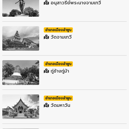
อนุสาวรีย์พระนางจามเทวี
อำเภอเมืองลำพูน
วัดจามเทวี
อำเภอเมืองลำพูน
กู่ช้างกู่ม้า
อำเภอเมืองลำพูน
วัดมหาวัน