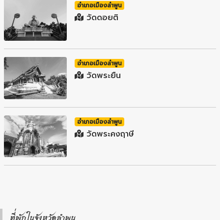
อำเภอเมืองลำพูน
วัดดอยติ
อำเภอเมืองลำพูน
วัดพระยืน
อำเภอเมืองลำพูน
วัดพระคงฤาษี
ที่พักในจังหวัดลำพูน