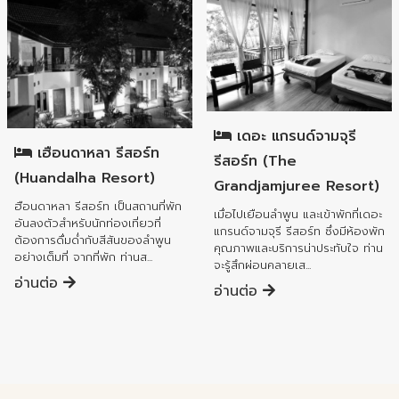
อำเภอเมืองลำพูน
อำเภอเมืองลำพูน
เดอะ แกรนด์จามจุรี
เฮือนดาหลา รีสอร์ท
รีสอร์ท (The
(Huandalha Resort)
Grandjamjuree Resort)
ฮือนดาหลา รีสอร์ท เป็นสถานที่พัก
เมื่อไปเยือนลำพูน และเข้าพักที่เดอะ
อันลงตัวสำหรับนักท่องเที่ยวที่
แกรนด์จามจุรี รีสอร์ท ซึ่งมีห้องพัก
ต้องการดื่มด่ำกับสีสันของลำพูน
คุณภาพและบริการน่าประทับใจ ท่าน
อย่างเต็มที่ จากที่พัก ท่านส...
จะรู้สึกผ่อนคลายเส...
อ่านต่อ
อ่านต่อ