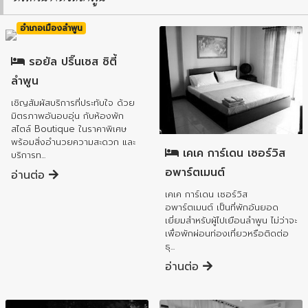
อำเภอเมืองลำพูน
รอยัล ปริ๊นเซส ซิตี้
ลำพูน
เชิญสัมผัสบริการที่ประทับใจ ด้วย
มิตรภาพอันอบอุ่น กับห้องพัก
อำเภอเมืองลำพูน
สไตล์ Boutique ในราคาพิเศษ
พร้อมสิ่งอำนวยความสะดวก และ
เคเค การ์เดน เซอร์วิส
บริการท...
อพาร์ตเมนต์
อ่านต่อ
เคเค การ์เดน เซอร์วิส
อพาร์ตเมนต์ เป็นที่พักอันยอด
เยี่ยมสำหรับผู้ไปเยือนลำพูน ไม่ว่าจะ
เพื่อพักผ่อนท่องเที่ยวหรือติดต่อ
ธุ...
อ่านต่อ