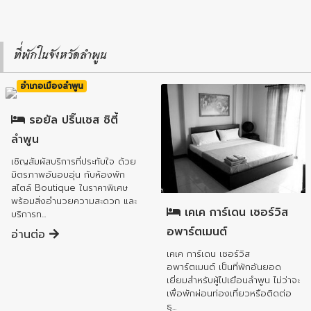
ที่พักในจังหวัดลำพูน
อำเภอเมืองลำพูน
รอยัล ปริ๊นเซส ซิตี้
ลำพูน
เชิญสัมผัสบริการที่ประทับใจ ด้วย
มิตรภาพอันอบอุ่น กับห้องพัก
อำเภอเมืองลำพูน
สไตล์ Boutique ในราคาพิเศษ
พร้อมสิ่งอำนวยความสะดวก และ
เคเค การ์เดน เซอร์วิส
บริการท...
อพาร์ตเมนต์
อ่านต่อ
เคเค การ์เดน เซอร์วิส
อพาร์ตเมนต์ เป็นที่พักอันยอด
เยี่ยมสำหรับผู้ไปเยือนลำพูน ไม่ว่าจะ
เพื่อพักผ่อนท่องเที่ยวหรือติดต่อ
ธุ...