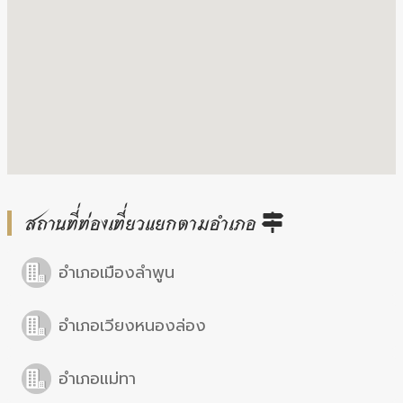
สถานที่ท่องเที่ยวแยกตามอำเภอ
อำเภอเมืองลำพูน
อำเภอเวียงหนองล่อง
อำเภอแม่ทา