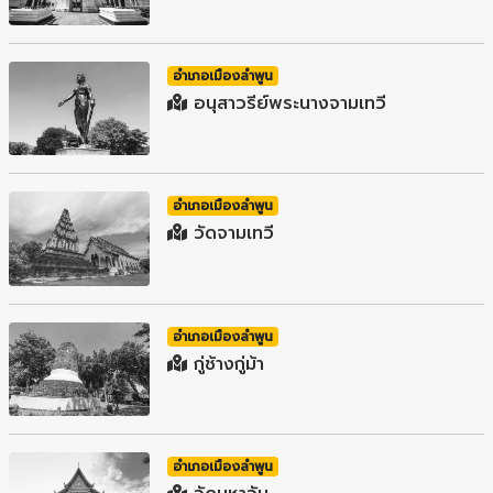
อำเภอเมืองลำพูน
อนุสาวรีย์พระนางจามเทวี
อำเภอเมืองลำพูน
วัดจามเทวี
อำเภอเมืองลำพูน
กู่ช้างกู่ม้า
อำเภอเมืองลำพูน