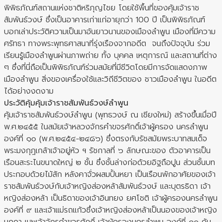
พิพิธภัณฑ์สถานแห่งชาติหริภุญไชย โดยใช้พื้นที่ของคุ้มเจ้าราช
สัมพันธ์วงษ์ ซึ่งเป็นอาคารเก่าแก่อายุกว่า 100 ปี เป็นพิพิธภัณฑ์
บอกเล่าประวัติความเป็นมาอันยาวนานของเมืองลำพูน เมืองที่มีความ
ศรัทธา ทางพระพุทธศาสนาที่รุ่งเรืองจากอดีต จนถึงปัจจุบัน ร่วม
เรียนรู้เมืองลำพูนผ่านภาพถ่าย ทั้ง บุคคล เหตุการณ์ และสถานที่ต่าง
ๆ ซึ่งที่นี่ถือเป็นพิพิธภัณฑ์ร่วมสมัยที่มีชีวิตโดยมีการจัดแสดงภาพ
เมืองลำพูน สิ่งของเครื่องใช้และวิถีชีวิตของ ชาวเมืองลำพูน ในอดีต
ได้อย่างงดงาม
ประวัติคุ้มคุ้มเจ้าราชสัมพันธ์วงษ์ลำพูน
คุ้มเจ้าราชสัมพันธ์วงษ์ลำพูน (พุทธวงษ์ ณ เชียงใหม่) สร้างขึ้นเมื่อปี
พ.ศ.๒๔๕๕ ในสมัยเจ้าหลวงจักรคำขจรศักดิ์เจ้าผู้ครอง นครลำพูน
องค์ที่ ๑๐ (พ.ศ.๒๔๕๔-๒๔๘๖) ซึ่งตรงกับรัชสมัยพระบาทสมเด็จ
พระมงกุฎเกล้าเจ้าอยู่หัว ฯ รัชกาลที่ ๖ ลักษณะของ ตัวอาคารเป็น
เรือนสะระไนขนาดใหญ่ ๒ ชั้น ซึ่งชั้นล่างก่อด้วยอิฐถือปูน ส่วนชั้นบท
ประกอบด้วยไม้สัก หลังคาจั่วผสมปั้นหยา เป็นเรือนพักอาศัยของเจ้า
ราชสัมพันธ์วงษ์กับเจ้าหญิงส่องหล้าสัมพันธ์วงษ์ และบุตรธิดา เจ้า
หญิงส่องหล้า เป็นธิดาของเจ้าอินทยง ยศโชติ เจ้าผู้ครองนครลำพูน
องค์ที่ ๙ และเจ้าแม่รถแก้วซึ่งเจ้าหญิงส่องหล้าเป็นนองของเจ้าหญิง
มุกดา และเจ้าจักรคำขจรศักดิ์ เจ้าผู้ครองนครลำพูน องค์ที่ ๑๐ คุ้ม