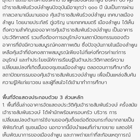
เจ้าราชสัมพันธ์วงษ์ลำพูนปัจจุบันมีอายุกว่า ๑๐๐ ปี นับเป็นการผ่าน
กาลเวลามาเนิ่นนานของ คุ้มเจ้าราชสัมพันธ์วงษ์ลำพูน เทศบาลเมือง
ลำพูน โดยนายประภัสร์ ภู่เจริญ นายกเทศมนตรี เมืองลำพูน ได้เห็น
ถึงความสำคัญของอาคารคุ้มเจ้าราชสัมพันธ์วงษ์ลำพูน เป็นอาคาร
ประวัติศาสตร์ รวมถึงต้องการอนุรักษ์งานสถาปัตยกรรมของตัว
อาคารที่ยังมีความสมบูรณ์คงสภาพเดิม ซึ่งปัจจุบันภายในเมืองลำพูน
เหลือคุ้มเจ้าที่ยังคงสภาพสมบูรณ์เพียงไม่กี่แห่งที่ควรค่าแก่การ
อนุรักษ์ และทำประโยชน์ให้การเรียนรู้ในด้านประวัติศาสตร์ความ
เปลี่ยนแปลงที่เกิดขึ้นของชุมชนเมืองลำพูน ตลอดจนการศึกษาถึง
สถาปัตยกรรมของคุ้มเจ้าราชสัมพันธวงษ์ลำพูน เพื่อเป็นแหล่งสืบค้น
ความรู้ให้แก่เยาวชน และผู้ที่สนใจได้เข้ามาทำการศึกษา
พื้นที่จัดแสดงประกอบด้วย 3 ส่วนหลัก
1. พื้นที่ชั้นล่างอาคารจัดแสดงประวัติคุ้มเจ้าราชสัมพันธ์วงษ์ ครั้งสมัย
เจ้าราชสัมพันธวงษ์ ได้พำนักพร้อมครอบครัว บริวาร การ
เปลี่ยนแปลงด้านการใช้งานของคุ้มตั้งแต่อดีตจนกระทั่งมากลายเป็น
พิพิธภัณฑ์ ชุมชนเมือง นอกจากนี้ยังนำแผนที่เก่ามาขยาย แสดงให้
เห็นพัฒนาการของเมืองลำพูน และภาพถ่ายเก่าที่สะท้อนเหตุการณ์