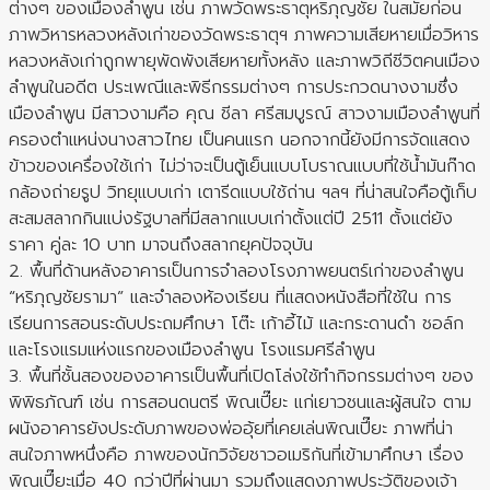
ต่างๆ ของเมืองลำพูน เช่น ภาพวัดพระธาตุหริภุญชัย ในสมัยก่อน
ภาพวิหารหลวงหลังเก่าของวัดพระธาตุฯ ภาพความเสียหายเมื่อวิหาร
หลวงหลังเก่าถูกพายุพัดพังเสียหายทั้งหลัง และภาพวิถีชีวิตคนเมือง
ลำพูนในอดีต ประเพณีและพิธีกรรมต่างๆ การประกวดนางงามซึ่ง
เมืองลำพูน มีสาวงามคือ คุณ ชีลา ศรีสมบูรณ์ สาวงามเมืองลำพูนที่
ครองตำแหน่งนางสาวไทย เป็นคนแรก นอกจากนี้ยังมีการจัดแสดง
ข้าวของเครื่องใช้เก่า ไม่ว่าจะเป็นตู้เย็นแบบโบราณแบบที่ใช้น้ำมันก๊าด
กล้องถ่ายรูป วิทยุแบบเก่า เตารีดแบบใช้ถ่าน ฯลฯ ที่น่าสนใจคือตู้เก็บ
สะสมสลากกินแบ่งรัฐบาลที่มีสลากแบบเก่าตั้งแต่ปี 2511 ตั้งแต่ยัง
ราคา คู่ละ 10 บาท มาจนถึงสลากยุคปัจจุบัน
2. พื้นที่ด้านหลังอาคารเป็นการจำลองโรงภาพยนตร์เก่าของลำพูน
“หริภุญชัยรามา” และจำลองห้องเรียน ที่แสดงหนังสือที่ใช้ใน การ
เรียนการสอนระดับประถมศึกษา โต๊ะ เก้าอี้ไม้ และกระดานดำ ชอล์ก
และโรงแรมแห่งแรกของเมืองลำพูน โรงแรมศรีลำพูน
3. พื้นที่ชั้นสองของอาคารเป็นพื้นที่เปิดโล่งใช้ทำกิจกรรมต่างๆ ของ
พิพิธภัณฑ์ เช่น การสอนดนตรี พิณเปี๊ยะ แก่เยาวชนและผู้สนใจ ตาม
ผนังอาคารยังประดับภาพของพ่ออุ้ยที่เคยเล่นพิณเปี๊ยะ ภาพที่น่า
สนใจภาพหนึ่งคือ ภาพของนักวิจัยชาวอเมริกันที่เข้ามาศึกษา เรื่อง
พิณเปี๊ยะเมื่อ 40 กว่าปีที่ผ่านมา รวมถึงแสดงภาพประวัติของเจ้า