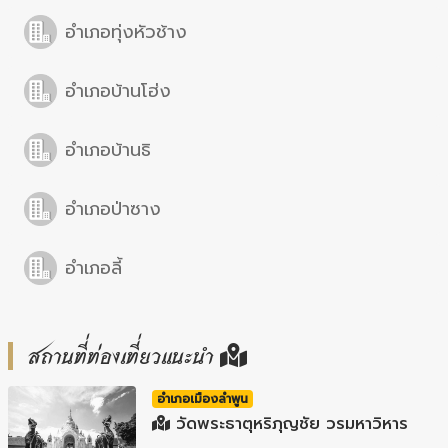
อำเภอทุ่งหัวช้าง
อำเภอบ้านโฮ่ง
อำเภอบ้านธิ
อำเภอป่าซาง
อำเภอลี้
สถานที่ท่องเที่ยวแนะนำ
อำเภอเมืองลำพูน
วัดพระธาตุหริภุญชัย วรมหาวิหาร