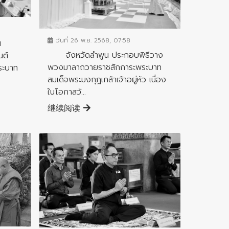
ข่าวกิจกรรมสำคัญจังหวัด
วันที่ 26 พ.ย. 2568, 07:58
น
จังหวัดลำพูน ประกอบพิธีวาง
นต์
พวงมาลาถวายราชสักการะพระบาท
ระบาท
สมเด็จพระมงกุฎเกล้าเจ้าอยู่หัว เนื่อง
ในโอกาสวั...
继续阅读
ข่าวกิจกรรมสำคัญจังหวัด