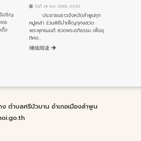
วันที่ 24 พ.ย. 2568, 03:30
เจริญ
ประชาชนชาวจังหวัดลำพูนทุก
บาตร
หมู่เหล่า ร่วมพิธีบำเพ็ญกุศลสวด
เด็จ
พระพุทธมนต์ สวดพระอภิธรรม เพื่ออุ
ทิศถ...
继续阅读
ำปาง ตำบลศรีบัวบาน อำเภอเมืองลำพูน
i.go.th