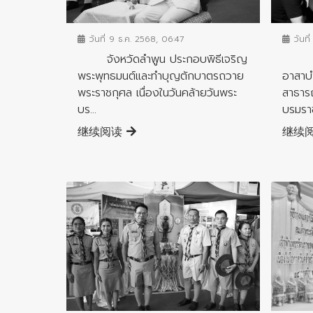
ข่าวกิจกรรมสำคัญจังหวัด
ข่าวกิ
วันที่ 9 ธ.ค. 2568, 06:47
วันที
จังหวัดลำพูน ประกอบพิธีเจริญ
จังหว
พระพุทธมนต์และทำบุญตักบาตรถวาย
อาสาบ
พระราชกุศล เนื่องในวันคล้ายวันพระ
สาธารณ
บร...
บรมราช
继续阅读
继续
ข่าวกิจกรรมสำคัญจังหวัด
ข่าวกิ