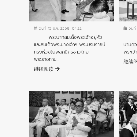
ข่าวกิ
ข่าวกิจกรรมสำคัญจังหวัด
วันที
วันที่ 15 ธ.ค. 2568, 04:22
จังห
พระบาทสมเด็จพระเจ้าอยู่หัว
นามถว
และสมเด็จพระนางเจ้าฯ พระบรมราชินี
พระเจ้า
ทรงห่วงใยพสกนิกรชาวไทย
พระราชทาน...
继续
继续阅读