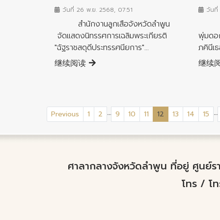
วันที่ 26 พ.ย. 2568, 07:51
วันที
สำนักงานลูกเสือจังหวัดลำพูน
จังห
จัดแสดงนิทรรศการเฉลิมพระเกียรติ
พุ่มดอ
"ฉัฐราชสดุดีประทรรศนียการ"...
ภคินีเธ
继续阅读
继续
...
...
(current)
Previous
1
2
9
10
11
12
13
14
15
ศาลากลางจังหวัดลำพูน ที่อยู่ ศูนย
โทร / โ