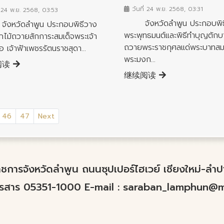
วันที่ 24 พ.ย. 2568, 03:31
่ 24 พ.ย. 2568, 03:53
จังหวัดลำพูน ประกอบพิธี
วัดลำพูน ประกอบพิธีวาง
พระพุทธมนต์และพิธีทำบุญตัก
กไม้ถวายสักการะสมเด็จพระเจ้า
ถวายพระราชกุศลแด่พระบาทสม
อ เจ้าฟ้าเพชรรัตนราชสุดา...
พระมงก...
阅读
继续阅读
46
47
Next
์ราชการจังหวัดลำพูน ถนนซุปเปอร์ไฮเวย์ เชียงใหม่-ล
ทรสาร 05351-1000 E-mail :
saraban_lamphun@mo