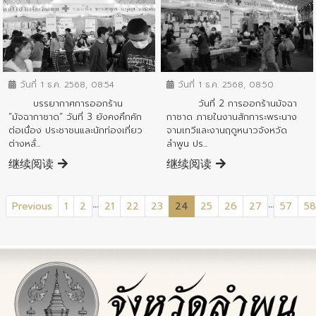
ข่าวประชาสัมพันธ์
ข่าวประชาสัมพันธ์
วันที่ 1 ธ.ค. 2568, 08:50
วันที่ 1 ธ.ค. 2568, 08:54
วันที่ 2 การออกร้านมัจฉา
บรรยากาศการออกร้าน
กาชาด ภายในงานสักการะพระนาง
“มัจฉากาชาด” วันที่ 3 ยังคงคึกคัก
จามเทวีและงานฤดูหนาวจังหวัด
ต่อเนื่อง ประชาชนและนักท่องเที่ยว
ลำพูน ปร...
ต่างหลั่...
继续阅读
继续阅读
...
...
(current)
Previous
1
2
21
22
23
24
25
26
27
57
58