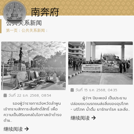
公共关系新闻
第一页
:
公共关系新闻
:
ข่าวประชาสัมพันธ์
ข่าวประชาสัมพันธ์
วันที่ 15 ธ.ค. 2568, 04:35
วันที่ 22 ธ.ค. 2568, 08:54
ผู้ว่าฯ ปิยะพงษ์ เป็นประธาน
รองผู้ว่าราชการจังหวัดลำพูน
ปล่อยขบวนรถขนส่งสิ่งของอุปโภค
เข้ากราบสักการะสิ่งศักดิ์สิทธิ์ เพื่อ
- บริโภค น้ำดื่ม ยารักษาโรค และสิ่ง...
ความเป็นสิริมงคลในโอกาสเข้าดำรง
继续阅读
ตำแ...
继续阅读