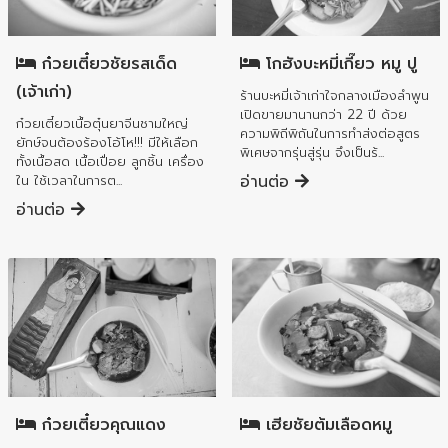
อำเภอเมืองลำพูน
อำเภอเมืองลำพูน
ก๋วยเตี๋ยวชัยรสเด็ด
โกฮังบะหมี่เกี๊ยว หมู ปู
(เจ้าเก่า)
ร้านบะหมี่เจ้าเก่าใจกลางเมืองลำพูน
เปิดขายมานานกว่า 22 ปี ด้วย
ก๋วยเตี๋ยวเนื้อตุ๋นยาจีนชามใหญ่
ความพิถีพิถันในการทำส่งต่อสูตร
ยักษ์จนต้องร้องโอ้โห!!! มีให้เลือก
พิเศษจากรุ่นสู่รุ่น จึงเป็นร้...
ทั้งเนื้อสด เนื้อเปื่อย ลูกชิ้น เครื่อง
อ่านต่อ
ใน ใช้เวลาในการต...
อ่านต่อ
อำเภอเมืองลำพูน
อำเภอเมืองลำพูน
เฮียชัยต้มเลือดหมู
ก๋วยเตี๋ยวคุณแดง