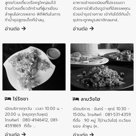
อาหารเช้ายอดนิยมที่ไม่ธรรมดา
สูตรก๋วยเตี๋ยวเรือครูใหญ่แม่โจ้
ด้วยการใส่ใบจิงจูฉ่ายที่มีสรรพคุณ
ร้านก๋วยเตี๋ยวอีกร้านที่ผู้มาเยือน
ช่วยบำรุงร่างกาย เข้ากันได้ดีกับน้ำ
ลำพูนไม่ควรพลาด พิถีพิถันในการ
ซุปกระดูกหมูรสชาติกลมกล่...
ทำน้ำซุปสูตรเด็ดที่นำสมุ...
อ่านต่อ
อ่านต่อ
อำเภอแม่ทา
อำเภอเมืองลำพูน
ไร่ริชชา
ลาบวังไฮ
เปิดบริการทุกวัน : เวลา 10.00 น. -
เปิดบริการ : จันทร์ - ศุกร์ 10:30 -
20.00 น. (หยุดทุกวันพุธ)
15:00น. โทรศัพท์ : 081-531-4359
โทรศัพท์ : 080-4946412, 081-
ที่ตั้ง : 90 หมู่ 7(บ้านวังไฮ) ต.เวียง
4591869 ที่ตั้ง :...
ยอง ลำพูน (ห...
อ่านต่อ
อ่านต่อ