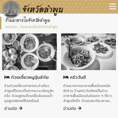
ร้านอาหารในจังหวัดลำพูน
หน้าแรก
:
ร้านอาหารในจังหวัดลำพูน
อำเภอป่าซาง
อำเภอเมืองลำพูน
ก๋วยเตี๋ยวหมูตุ๋นลำไย
ครัววันดี
ร้านก๋วยเตี๋ยวเก่าแก่ประจำเมือง
ถ้าอยากทานอาหารพื้นเมืองเหนือ
ลำพูนที่ใครมาก็อยากแวะมาชิมดูสัก
ซักร้าน ร้านครัววันดีคงเป็นร้าน
ครั้ง ด้วยสูตรเด็ดเคล็ดลับของน้ำ
อาหารพื้นเมืองอันดับแรก ๆ ที่ชาว
ซุปสูตรพิเศษที่ไม่เหมือนใ...
ลำพูนนึกถึง ด้วยรสชาติอาหารแ...
อ่านต่อ
อ่านต่อ