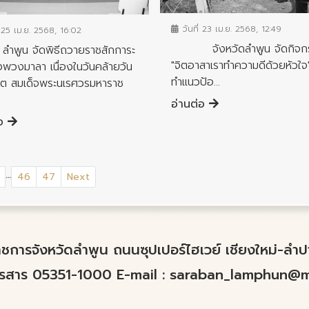
วันที่ 23 เม.ย. 2568, 12:49
่ 25 เม.ย. 2568, 16:02
จังหวัดลำพูน จัดกิจก
 จัดพิธีถวายราชสักการะ
"จิตอาสาเราทำความดีด้วยหัวใจ
พวงมาลา เนื่องในวันคล้ายวัน
ทำแนวป้อ...
ต สมเด็จพระนเรศวรมหาราช
อ่านต่อ
่อ
...
46
47
Next
์ราชการจังหวัดลำพูน ถนนซุปเปอร์ไฮเวย์ เชียงใหม่-ล
ทรสาร 05351-1000 E-mail :
saraban_lamphun@mo