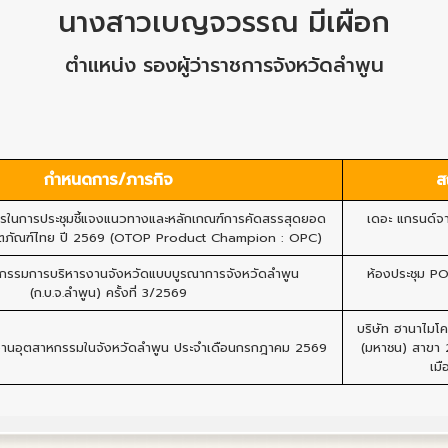
นางสาวเบญจวรรณ มีเผือก
ตำแหน่ง รองผู้ว่าราชการจังหวัดลำพูน
กำหนดการ/ภารกิจ
ส
ในการประชุมชี้แจงแนวทางและหลักเกณฑ์การคัดสรรสุดยอด
เดอะ แกรนด์จาม
ผลิตภัณฑ์ไทย ปี 2569 (OTOP Product Champion : OPC)
ะกรรมการบริหารงานจังหวัดแบบบูรณาการจังหวัดลำพูน
ห้องประชุม PO
(ก.บ.จ.ลำพูน) ครั้งที่ 3/2569
บริษัท ฮานาไมโค
งงานอุตสาหกรรมในจังหวัดลำพูน ประจำเดือนกรกฎาคม 2569
(มหาชน) สาขา 
เมื