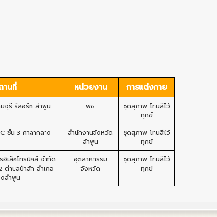
ถานที่
หน่วยงาน
การแต่งกาย
จุรี รีสอร์ท ลำพูน
พช.
ชุดสุภาพ โทนสีไว้
ทุกข์
C ชั้น 3 ศาลากลาง
สำนักงานจังหวัด
ชุดสุภาพ โทนสีไว้
ลำพูน
ทุกข์
รอิเล็คโทรนิคส์ จำกัด
อุตสาหกรรม
ชุดสุภาพ โทนสีไว้
2 ตำบลป่าสัก อำเภอ
จังหวัด
ทุกข์
องลำพูน