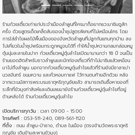
ร้านก๋วยเตี๋ยวเก่าแก่ประจำเมืองลำพูนที่ใครมาก็อยากแวะมาชิมดูสัก
ครั้ง ด้วยสูตรเด็ดเคล็ดลับของน้ำซุปสูตรพิเศษที่ไม่เหมือนใคร โดย
การใส่ลำไยผลไม้พื้นเมืองของจังหวัดลำพูนที่ปลูกกันแทบทุกบ้าน ลง
ไปเคี่ยวในน้ำซุปพร้อมกระดูกหมูจนได้ที่ ทำให้น้ำซุปหวานกลมกล่อมหมู
ตุ๋นนุ่มละลายในปาก ก๋วยเตี๋ยวหมู่ตุ๋นลำไยเปิดมานานกว่า 18 ปี จนเป็น
ร้านยอดฮิตสำหรับชาวลำพูนและนักท่องเที่ยวที่ถ้าไม่มาชิมแล้วเหมือน
มาไม่ถึงลำพูน นอกจากก๋วยเตี๋ยวหมูตุ๋นลำไยแล้วที่ร้านยังมีซาลาเปา
นวลจันทร์ ขนมหวาน และคั่วหอมกาแฟ ไว้ทานตบท้ายอีกด้วย หลัง
จากแวะนมัสการพระบรมธาตุหริภุญชัยแล้ว สามารถเดินซื้อหาของที่
ระลึกที่ขัวมุงท่าสิงห์และเดินเลยมายังร้านก๋วยเตี๋ยวหมู่ตุ๋นลำไยที่อยู่
ด้านหลังได้ ร้านก๋วยเตี๋ยวหมูตุ๋นลำไย
เปิดบริการทุกวัน :
เวลา 09:00 - 15:00
โทรศัพท์ :
053-511-240, 089-561-1120
ที่ตั้ง :
ถนน ลำพูน-ป่าซาง, ตำบล ในเมือง (ตรงข้ามวัดพระธาตุหริ
ภุญชัย เดินข้ามสะพานขัวมุง)