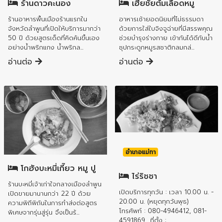
เฮียชัยต้มเลือดหมู
ร้านดาวคะนอง
อาหารเช้ายอดนิยมที่ไม่ธรรมดา
ร้านอาหารพื้นเมืองร้านแรกใน
ด้วยการใส่ใบจิงจูฉ่ายที่มีสรรพคุณ
จังหวัดลำพูนที่เปิดให้บริการมากว่า
ช่วยบำรุงร่างกาย เข้ากันได้ดีกับน้ำ
50 ปี ด้วยสูตรเด็ดที่คิดค้นขึ้นเอง
ซุปกระดูกหมูรสชาติกลมกล่...
อย่างน้ำพริกแกง น้ำพริกล...
อ่านต่อ
อ่านต่อ
อำเภอเมืองลำพูน
อำเภอแม่ทา
โกฮังบะหมี่เกี๊ยว หมู ปู
ไร่ริชชา
ร้านบะหมี่เจ้าเก่าใจกลางเมืองลำพูน
เปิดบริการทุกวัน : เวลา 10.00 น. -
เปิดขายมานานกว่า 22 ปี ด้วย
20.00 น. (หยุดทุกวันพุธ)
ความพิถีพิถันในการทำส่งต่อสูตร
โทรศัพท์ : 080-4946412, 081-
พิเศษจากรุ่นสู่รุ่น จึงเป็นร้...
4591869 ที่ตั้ง :...