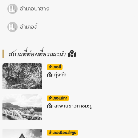
อำเภอป่าซาง
อำเภอลี้
สถานที่ท่องเที่ยวแนะนำ
อำเภอลี้
ทุ่งกิ๊ก
อำเภอแม่ทา
สะพานขาวทาชมภู
อำเภอเมืองลำพูน