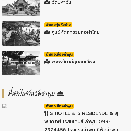
วัดมหาวัน
อำเภอทุ่งหัวช้าง
ศูนย์หัตถกรรมทอผ้าไหม
อำเภอเมืองลำพูน
พิพิธภัณฑ์ชุมชนเมือง
ที่พักในจังหวัดลำพูน
อำเภอเมืองลำพูน
S HOTEL & S RESIDENDE & สุ
พิชฌาย์ เรสซิเดนซ์ ลำพูน 099-
2924456 โรงแรมลำพูน ที่พักลำพูน