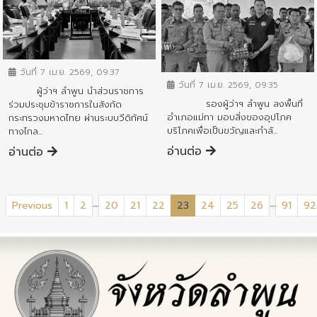
ข่าวสารจังหวัด
ข่าวสารจังหวัด
วันที่ 7 เม.ย. 2569, 09:37
วันที่ 7 เม.ย. 2569, 09:35
ผู้ว่าฯ ลำพูน นำส่วนราชการ
รองผู้ว่าฯ ลำพูน ลงพื้นที่
ร่วมประชุมข้าราชการในสังกัด
อำเภอแม่ทา มอบสิ่งของอุปโภค
กระทรวงมหาดไทย ผ่านระบบวีดิทัศน์
บริโภคเพื่อเป็นขวัญและกำลั...
ทางไกล...
อ่านต่อ
อ่านต่อ
...
...
(current)
Previous
1
2
20
21
22
23
24
25
26
91
92