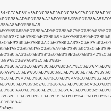
ertise/554/%E0%B8%A5%E0%B8%B3%E0%B8%9E%E0%B8%B
%E0%B8%AD%E0%B8%A2%E0%B8%9B%E0%B8%A5%E0
%B8%A8%E0%B8%A5-
%E0%B9%88%E0%B8%AD%E0%B8%87%E0%B9%83%E0%
B8%86%E0%B8%B0%E0%B8%9A%E0%B8%B9%E0%B8%8
%E0%B9%88%E0%B8%AD%E0%B8%A3%E0%B9%88%E0
B8%B1%E0%B8%81%E0%B8%A9%E0%B9%8C%E0%B8%9
%E0%B8%A3%E0%B8%B1%E0%B8%9E%E0%B8%A2%E0%
8%99%E0%B9%89%E0%B8%B3-
%E0%B8%A3%E0%B9%88%E0%B8%A7%E0%B8%A1%E0%
B8%99%E0%B9%80%E0%B8%9E%E0%B8%B7%E0%B9%8
3%E0%B8%A3%E0%B8%A1%E0%B8%AA%E0%B8%B2%E0
%B8%B0%E0%B9%82%E0%B8%A2%E0%B8%8A%E0%B8
%E0%B8%A0%E0%B8%B2%E0%B8%A3%E0%B8%81%E0%
B8%81%E0%B8%B1%E0%B8%99%E0%B8%AD%E0%B8%B
%E0%B8%A1
วัดลำพูน