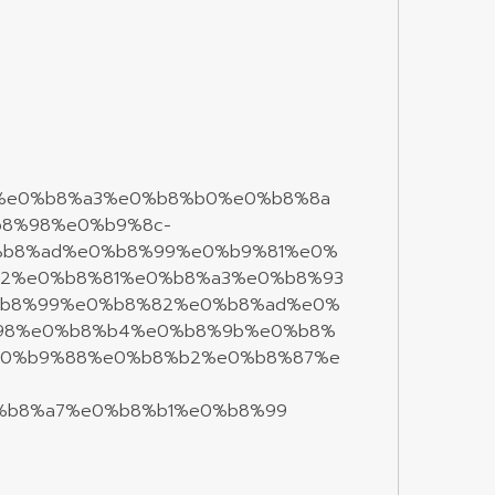
%9b%e0%b8%a3%e0%b8%b0%e0%b8%8a
8%98%e0%b9%8c-
b8%ad%e0%b8%99%e0%b9%81%e0%
2%e0%b8%81%e0%b8%a3%e0%b8%93
%b8%99%e0%b8%82%e0%b8%ad%e0%
98%e0%b8%b4%e0%b8%9b%e0%b8%
e0%b9%88%e0%b8%b2%e0%b8%87%e
b8%a7%e0%b8%b1%e0%b8%99