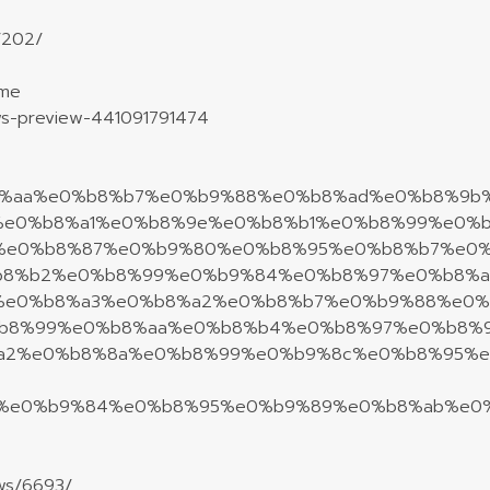
/202/
ome
ws-preview-441091791474
/%e0%b8%aa%e0%b8%b7%e0%b9%88%e0%b8%ad%e0%b8
%e0%b8%a1%e0%b8%9e%e0%b8%b1%e0%b8%99%e0%b
%e0%b8%87%e0%b9%80%e0%b8%95%e0%b8%b7%e0%
b8%b2%e0%b8%99%e0%b9%84%e0%b8%97%e0%b8%a
%e0%b8%a3%e0%b8%a2%e0%b8%b7%e0%b9%88%e0
b8%99%e0%b8%aa%e0%b8%b4%e0%b8%97%e0%b8%
a2%e0%b8%8a%e0%b8%99%e0%b9%8c%e0%b8%95%
%e0%b9%84%e0%b8%95%e0%b9%89%e0%b8%ab%e0%
ews/6693/