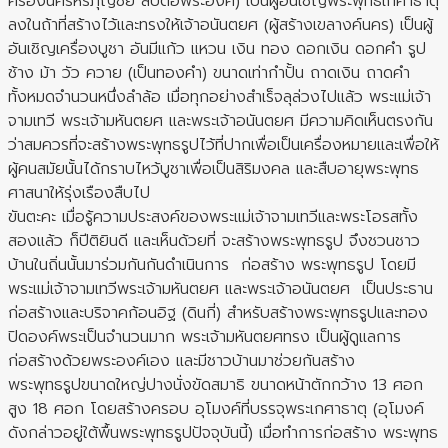
ครองนครหริภุญชัย สืบต่อพระองค์) เป็นผู้อันเชิญพระพุทธเกศาธาตุ
ลงในถ้าที่สร้างไว้และทรงให้เจ้าอนันตยศ (ผู้สร้างเขลางค์นคร) เป็นผู้
อันเชิญเครื่องบูชา อันมีแก้ว แหวน เงิน ทอง ดอกเงิน ดอกคำ รูป
ช้าง ม้า วัว ควาย (เป็นทองคำ) ขนาดเท่ากำปั้น ถาดเงิน ถาดคำ
ทั้งหมดจำนวนหนึ่งลำล้อ เมื่อทุกอย่างสำเร็จลุล่วงไปแล้ว พระแม่เจ้า
จามเทวี พระเจ้ามหันตยศ และพระเจ้าอนันตยศ มีความคิดเห็นตรงกัน
ว่าสมควรที่จะสร้างพระพุทธรูปไว้ที่ปากเพื่อเป็นเครื่องหมายและเพื่อให้
ผู้คนสมัยนั้นได้กราบไหว้บูชาเพื่อเป็นสิริมงคล และสืบอายุพระพุทธ
ศาสนาให้รุ่งเรืองสืบไป
ขันตะคะ เมื่อรู้ความประสงค์ของพระแม่เจ้าจามเทวีและพระโอรสทั้ง
สองแล้ว ก็ปีติยินดี และเห็นด้วยที่ จะสร้างพระพุทธรูป จึงชวนชาว
บ้านในถิ่นนั้นมาร่วมกันกันดำเนินการ ก่อสร้าง พระพุทธรูป โดยมี
พระแม่เจ้าจามเทวีพระเจ้ามหันตยศ และพระเจ้าอนันตยศ เป็นประธาน
ก่อสร้างและบริจาคก้อนอิฐ (ดินกี่) สำหรับสร้างพระพุทธรูปและทอง
ปิดองค์พระเป็นจำนวนมาก พระเจ้ามหันตยศทรง เป็นผู้ดูแลการ
ก่อสร้างด้วยพระองค์เอง และมีชาวบ้านมาช่วยกันสร้าง
พระพุทธรูปขนาดใหญ่ปางนั่งขัดสมาธิ ขนาดหน้าตักกว้าง 13 ศอก
สูง 18 ศอก โดยสร้างครอบ อุโมงค์ที่บรรจุพระเกศาธาตุ (อุโมงค์
ดังกล่าวอยู่ใต้พื้นพระพุทธรูปปัจจุบันนี้) เมื่อทำการก่อสร้าง พระพุทธ