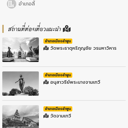
อำเภอลี้
สถานที่ท่องเที่ยวแนะนำ
อำเภอเมืองลำพูน
วัดพระธาตุหริภุญชัย วรมหาวิหาร
อำเภอเมืองลำพูน
อนุสาวรีย์พระนางจามเทวี
อำเภอเมืองลำพูน
วัดจามเทวี