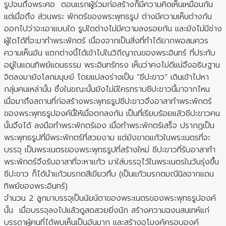
รูปจนถึงพระศอ ตอนแรกผู้ร่วมก่อสร้างก็มีความคิดเห็นเหมือนกัน
แต่เมื่อถึง ส่วนพระ พักตร์ของพระพุทธรูป ต่างมีความเห็นต่างกัน
ออกไปว่าจะเอาแบบใด รูปใดต่างไม่มีความลงรอยกัน และยังไม่มีช่าง
ผู้ใดได้ที่จะมาทำพระพักตร์ เนื่องจากเป็นสิ่งที่ทำได้ยากพอสมควร
ความเห็นอัน แตกต่างนี้ได้เข้าไปในวิถีญาณของพระอินทร์ ที่ประทับ
อยู่ในแดนทิพย์แดนธรรม พระอินทร์ทรง เห็นว่าคงไม่ดีแน่จึงอธิษฐาน
จิตลงมายังโลกมนุษย์ โดยแปลงร่างเป็น “ชีปะขาว” เดินเข้าไปหา
กลุ่มคนเหล่านั้น ซึ่งในขณะนั้นยังไม่มีใครทราบชีปะขาวนี้มาจากไหน
เมื่อมาถึงสถานที่ก่อสร้างพระพุทธรูปชีปะขาวจึงอาสาทำพระพักตร์
ของพระพุทธรูปองค์นี้ให้เมื่อตกลงกัน เป็นที่เรียบร้อยแล้วชีปะขาวคน
นั้นจึงได้ ลงมือทำพระพักตร์เอง เมื่อทำพระพักตร์เสร็จ ปรากฏเป็น
พระพุทธรูปที่มีพระพักตร์ที่สวยงาม แต่ยังขาดแก้วในพระเนตรที่จะ
บรรจุ เป็นพระเนตรของพระพุทธรูปที่สร้างใหม่ ชีปะขาวที่รับอาสาทำ
พระพักตร์จึงรับอาสาที่จะหาแก้ว มาใส่บรรจุไว้ในพระเนตรในวันรุ่งขึ้น
ชีปะขาว ก็ได้นำแก้วมรกตสีเขียวทึบ (เป็นแก้วมรกตมณีนิลจากแดน
ทิพย์ของพระอินทร์)
จํานวน 2 ลูกมาบรรจุเป็นนัยน์ตาของพระเนตรของพระพุทธรูปองค์
นั้น เมื่อบรรจุลงไปแล้วดูสดสวยยิ่งนัก สร้างความฉงนสนเทห์แก่
บรรดาผู้คนที่ได้พบเห็นเป็นอันมาก และสร้างอุโมงค์ครอบองค์