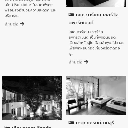
อำเภอเมืองลำพูน
สไตล์ Boutique ในราคาพิเศษ
พร้อมสิ่งอำนวยความสะดวก และ
เคเค การ์เดน เซอร์วิส
บริการท...
อพาร์ตเมนต์
อ่านต่อ
เคเค การ์เดน เซอร์วิส
อพาร์ตเมนต์ เป็นที่พักอันยอด
เยี่ยมสำหรับผู้ไปเยือนลำพูน ไม่ว่าจะ
เพื่อพักผ่อนท่องเที่ยวหรือติดต่อ
ธุ...
อ่านต่อ
อำเภอเมืองลำพูน
อำเภอเมืองลำพูน
เดอะ แกรนด์จามจุรี