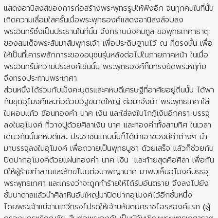
แสดงอานิสงส์ของการก่อสร้างพระพุทธรูปให้ฟังอีก จนทุกคนในที่นั้น
เกิดความเลื่อมใสครั้นเมื่อพระพุทธองค์แสดงอานิสงส์จบลง
พระอินทร์ซึ่งเป็นประธานในที่นั้น จึงกราบบังคมทูล ขอพุทธเกศาธาตุ
ของสมเด็จพระสัมมาสัมพุทธเจ้า เพื่อประดิษฐานไว้ ณ ที่ตรงนั้น เพื่อ
ให้เป็นที่เคารพสักการะของอนุชนรุ่นหลังต่อไปในภายภาคหน้า ในเมื่อ
พระอินทร์มีความประสงค์เช่นนั้น พระพุทธองค์ก็มิทรงขัดพระหฤทัย
จึงทรงประทานพระเกศา
ส่วนหนึ่งได้ร่วมกับเม็งคะบุตรและคหบดีเศรษฐีที่อาศัยอยู่ถิ่นนั้น ได้พา
กันขุดอุโมงค์และก่อด้วยอิฐขนาดใหญ่ ต่อมาจึงนำ พระพุทธเกศาใส่
ในผอบแก้ว ช้อนทองคำ นาค เงิน และใส่ลงในโกฏิเงินอีกครา บรรจุ
ลงในอุโมงค์ ที่วางปูด้วยศิลาเงิน นาค และทองคำทั้งสามทิศ ในเวลา
เดียวกันนั้นคหบดีและ ประชาชนแถบนั้นก็ได้นำเอาของมีค่าต่างๆ นำ
มาบรรจุลงในอุโมงค์ เพื่อถวายเป็นพุทธบูชา ด้วยเสร็จ แล้วก็ช่วยกัน
ปิดปากอุโมงค์ด้วยแผ่นทองคำ นาค เงิน และท้ายสุดคือศิลา เพื่อกัน
มิให้ผู้ร้ายทำลายและลักขโมยต่อมาพญานาค มาพบเห็นอุโมงค์บรรจุ
พระพุทธเกศา และเกรงว่าจะถูกทำร้ายให้ได้รับอันตราย จึงลงไปยัง
ชั้นบาดาลแล้วนำศิลาหินอันใหญ่มาปิดปากอุโมงค์ไว้อีกชั้นหนึ่ง
โดยพระเจ้าแม่จามเทวีทรงโปรดให้เจ้ามหันตยศราชโอรสองค์แรก (ผู้