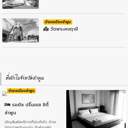
อำเภอเมืองลำพูน
วัดพระคงฤาษี
ที่พักในจังหวัดลำพูน
อำเภอเมืองลำพูน
รอยัล ปริ๊นเซส ซิตี้
ลำพูน
เชิญสัมผัสบริการที่ประทับใจ ด้วย
มิตรภาพอันอบอุ่น กับห้องพัก