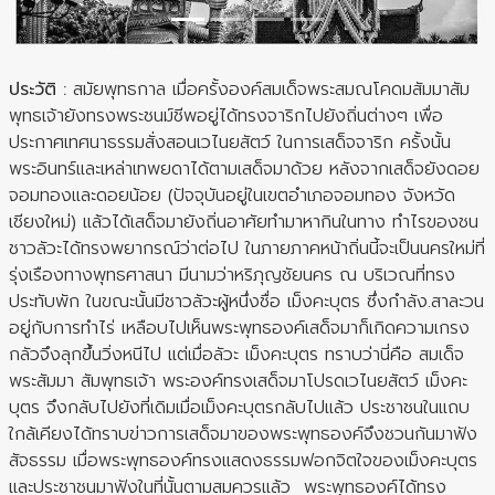
ประวัติ :
สมัยพุทธกาล เมื่อครั้งองค์สมเด็จพระสมณโคดมสัมมาสัม
พุทธเจ้ายังทรงพระชนม์ชีพอยู่ได้ทรงจาริกไปยังถิ่นต่างๆ เพื่อ
ประกาศเทศนาธรรมสั่งสอนเวไนยสัตว์ ในการเสด็จจาริก ครั้งนั้น
พระอินทร์และเหล่าเทพยดาได้ตามเสด็จมาด้วย หลังจากเสด็จยังดอย
จอมทองและดอยน้อย (ปัจจุบันอยู่ในเขตอำเภอจอมทอง จังหวัด
เชียงใหม่) แล้วได้เสด็จมายังถิ่นอาศัยทำมาหากินในทาง ทำไรของชน
ชาวลัวะได้ทรงพยากรณ์ว่าต่อไป ในภายภาคหน้าถิ่นนี้จะเป็นนครใหม่ที่
รุ่งเรืองทางพุทธศาสนา มีนามว่าหริภุญชัยนคร ณ บริเวณที่ทรง
ประทับพัก ในขณะนั้นมีชาวลัวะผู้หนึ่งชื่อ เม็งคะบุตร ซึ่งกําลัง.สาละวน
อยู่กับการทำไร่ เหลือบไปเห็นพระพุทธองค์เสด็จมาก็เกิดความเกรง
กลัวจึงลุกขึ้นวิ่งหนีไป แต่เมื่อลัวะ เม็งคะบุตร ทราบว่านี่คือ สมเด็จ
พระสัมมา สัมพุทธเจ้า พระองค์ทรงเสด็จมาโปรดเวไนยสัตว์ เม็งคะ
บุตร จึงกลับไปยังที่เดิมเมื่อเม็งคะบุตรกลับไปแล้ว ประชาชนในแถบ
ใกล้เคียงได้ทราบข่าวการเสด็จมาของพระพุทธองค์จึงชวนกันมาฟัง
สัจธรรม เมื่อพระพุทธองค์ทรงแสดงธรรมฟอกจิตใจของเม็งคะบุตร
และประชาชนมาฟังในที่นั้นตามสมควรแล้ว พระพุทธองค์ได้ทรง