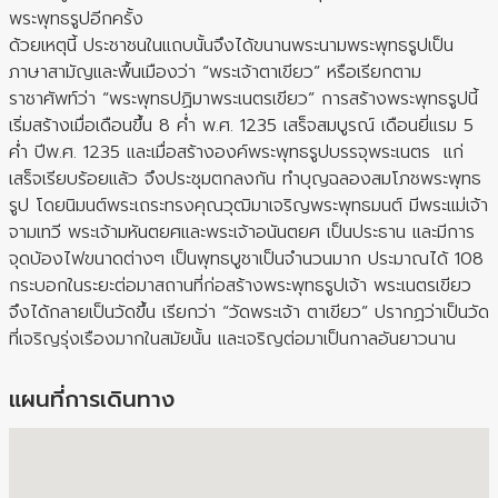
พระพุทธรูปอีกครั้ง
ด้วยเหตุนี้ ประชาชนในแถบนั้นจึงได้ขนานพระนามพระพุทธรูปเป็น
ภาษาสามัญและพื้นเมืองว่า “พระเจ้าตาเขียว” หรือเรียกตาม
ราชาศัพท์ว่า “พระพุทธปฏิมาพระเนตรเขียว” การสร้างพระพุทธรูปนี้
เริ่มสร้างเมื่อเดือนขึ้น 8 ค่ำ พ.ศ. 1235 เสร็จสมบูรณ์ เดือนยี่แรม 5
ค่ำ ปีพ.ศ. 1235 และเมื่อสร้างองค์พระพุทธรูปบรรจุพระเนตร แก่
เสร็จเรียบร้อยแล้ว จึงประชุมตกลงกัน ทำบุญฉลองสมโภชพระพุทธ
รูป โดยนิมนต์พระเถระทรงคุณวุฒิมาเจริญพระพุทธมนต์ มีพระแม่เจ้า
จามเทวี พระเจ้ามหันตยศและพระเจ้าอนันตยศ เป็นประธาน และมีการ
จุดบ้องไฟขนาดต่างๆ เป็นพุทธบูชาเป็นจํานวนมาก ประมาณได้ 108
กระบอกในระยะต่อมาสถานที่ก่อสร้างพระพุทธรูปเจ้า พระเนตรเขียว
จึงได้กลายเป็นวัดขึ้น เรียกว่า “วัดพระเจ้า ตาเขียว” ปรากฏว่าเป็นวัด
ที่เจริญรุ่งเรืองมากในสมัยนั้น และเจริญต่อมาเป็นกาลอันยาวนาน
แผนที่การเดินทาง