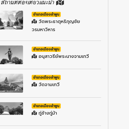
สถานที่ท่องเที่ยวแนะนำ
อำเภอเมืองลำพูน
วัดพระธาตุหริภุญชัย
วรมหาวิหาร
อำเภอเมืองลำพูน
อนุสาวรีย์พระนางจามเทวี
อำเภอเมืองลำพูน
วัดจามเทวี
อำเภอเมืองลำพูน
กู่ช้างกู่ม้า