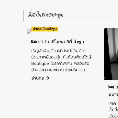
ที่พักในจังหวัดลำพูน
อำเภอเมืองลำพูน
รอยัล ปริ๊นเซส ซิตี้ ลำพูน
เชิญสัมผัสบริการที่ประทับใจ ด้วย
มิตรภาพอันอบอุ่น กับห้องพักสไตล์
Boutique ในราคาพิเศษ พร้อมสิ่ง
อำนวยความสะดวก และบริการท...
อำเภอ
อ่านต่อ
เค
อพาร
เคเค 
เป็นท
เยือน