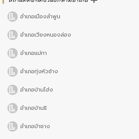
อำเภอเมืองลำพูน
อำเภอเวียงหนองล่อง
อำเภอแม่ทา
อำเภอทุ่งหัวช้าง
อำเภอบ้านโฮ่ง
อำเภอบ้านธิ
อำเภอป่าซาง