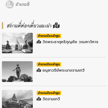
อำเภอลี้
สถานที่ท่องเที่ยวแนะนำ
อำเภอเมืองลำพูน
วัดพระธาตุหริภุญชัย วรมหาวิหาร
อำเภอเมืองลำพูน
อนุสาวรีย์พระนางจามเทวี
อำเภอเมืองลำพูน
วัดจามเทวี