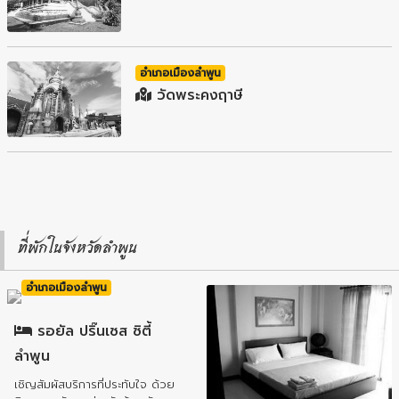
อำเภอเมืองลำพูน
วัดพระคงฤาษี
ที่พักในจังหวัดลำพูน
อำเภอเมืองลำพูน
รอยัล ปริ๊นเซส ซิตี้
ลำพูน
เชิญสัมผัสบริการที่ประทับใจ ด้วย