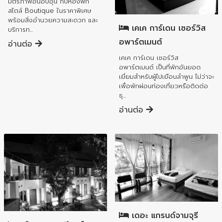
มิตรภาพอันอบอุ่น กับห้องพัก
อำเภอเมืองลำพูน
สไตล์ Boutique ในราคาพิเศษ
พร้อมสิ่งอำนวยความสะดวก และ
เคเค การ์เดน เซอร์วิส
บริการท...
อพาร์ตเมนต์
อ่านต่อ
เคเค การ์เดน เซอร์วิส
อพาร์ตเมนต์ เป็นที่พักอันยอด
เยี่ยมสำหรับผู้ไปเยือนลำพูน ไม่ว่าจะ
เพื่อพักผ่อนท่องเที่ยวหรือติดต่อ
ธุ...
อ่านต่อ
อำเภอเมืองลำพูน
อำเภอเมืองลำพูน
เดอะ แกรนด์จามจุรี