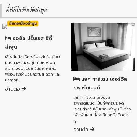
ที่พักในจังหวัดลำพูน
อำเภอเมืองลำพูน
รอยัล ปริ๊นเซส ซิตี้
ลำพูน
เชิญสัมผัสบริการที่ประทับใจ ด้วย
มิตรภาพอันอบอุ่น กับห้องพัก
อำเภอเมืองลำพูน
สไตล์ Boutique ในราคาพิเศษ
พร้อมสิ่งอำนวยความสะดวก และ
เคเค การ์เดน เซอร์วิส
บริการท...
อพาร์ตเมนต์
อ่านต่อ
เคเค การ์เดน เซอร์วิส
อพาร์ตเมนต์ เป็นที่พักอันยอด
เยี่ยมสำหรับผู้ไปเยือนลำพูน ไม่ว่าจะ
เพื่อพักผ่อนท่องเที่ยวหรือติดต่อ
ธุ...
อ่านต่อ