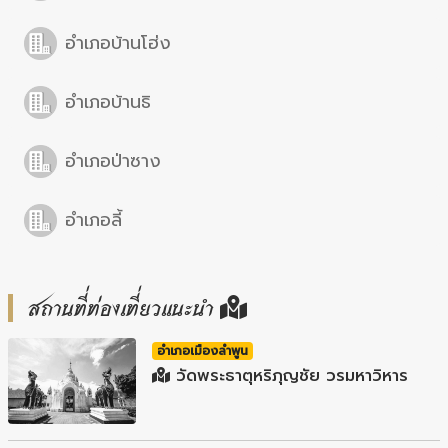
อำเภอบ้านโฮ่ง
อำเภอบ้านธิ
อำเภอป่าซาง
อำเภอลี้
สถานที่ท่องเที่ยวแนะนำ
อำเภอเมืองลำพูน
วัดพระธาตุหริภุญชัย วรมหาวิหาร