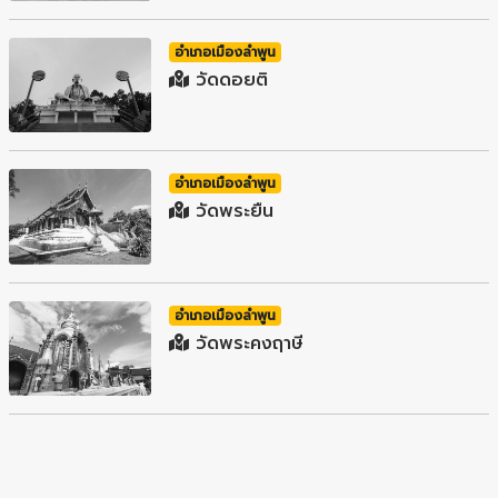
อำเภอเมืองลำพูน
วัดดอยติ
อำเภอเมืองลำพูน
วัดพระยืน
อำเภอเมืองลำพูน
วัดพระคงฤาษี