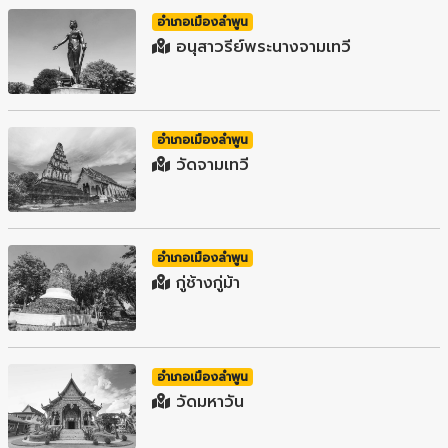
อำเภอเมืองลำพูน
อนุสาวรีย์พระนางจามเทวี
อำเภอเมืองลำพูน
วัดจามเทวี
อำเภอเมืองลำพูน
กู่ช้างกู่ม้า
อำเภอเมืองลำพูน
วัดมหาวัน