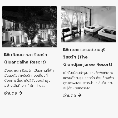
อำเภอเมืองลำพูน
อำเภอเมืองลำพูน
เดอะ แกรนด์จามจุรี
เฮือนดาหลา รีสอร์ท
รีสอร์ท (The
(Huandalha Resort)
Grandjamjuree Resort)
ฮือนดาหลา รีสอร์ท เป็นสถานที่พัก
เมื่อไปเยือนลำพูน และเข้าพักที่เดอะ
อันลงตัวสำหรับนักท่องเที่ยวที่
แกรนด์จามจุรี รีสอร์ท ซึ่งมีห้องพัก
ต้องการดื่มด่ำกับสีสันของลำพูน
คุณภาพและบริการน่าประทับใจ ท่าน
อย่างเต็มที่ จากที่พัก ท่านส...
จะรู้สึกผ่อนคลายเส...
อ่านต่อ
อ่านต่อ