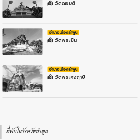
วัดดอยติ
อำเภอเมืองลำพูน
วัดพระยืน
อำเภอเมืองลำพูน
วัดพระคงฤาษี
ที่พักในจังหวัดลำพูน