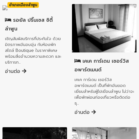
อำเภอเมืองลำพูน
รอยัล ปริ๊นเซส ซิตี้
ลำพูน
เชิญสัมผัสบริการที่ประทับใจ ด้วย
มิตรภาพอันอบอุ่น กับห้องพัก
อำเภอเมืองลำพูน
สไตล์ Boutique ในราคาพิเศษ
พร้อมสิ่งอำนวยความสะดวก และ
เคเค การ์เดน เซอร์วิส
บริการท...
อพาร์ตเมนต์
อ่านต่อ
เคเค การ์เดน เซอร์วิส
อพาร์ตเมนต์ เป็นที่พักอันยอด
เยี่ยมสำหรับผู้ไปเยือนลำพูน ไม่ว่าจะ
เพื่อพักผ่อนท่องเที่ยวหรือติดต่อ
ธุ...
อ่านต่อ