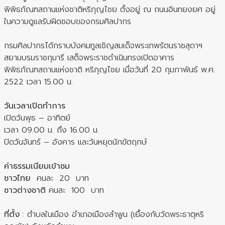
พิพิธภัณฑสถานแห่งชาติหริภุญไชย ตั้งอยู่ ณ ถนนอินทยงยศ อยู่
ในความดูแลรับผิดชอบของกรมศิลปากร
กรมศิลปากรได้กราบบังคมทูลเชิญสมเด็จพระเทพรัตนราชสุดาฯ
สยามบรมราชกุมารี เสด็จพระราชดำเนินทรงเปิดอาคาร
พิพิธภัณฑสถานแห่งชาติ หริภุญไชย เมื่อวันที่ 20 กุมภาพันธ์ พ.ศ.
2522 เวลา 15.00 น.
วันเวลาเปิดทำการ
เปิดวันพุธ – อาทิตย์
เวลา 09.00 น. ถึง 16.00 น.
ปิดวันจันทร์ – อังคาร และวันหยุดนักขัตฤกษ์
ค่าธรรมเนียมเข้าชม
ชาวไทย
คนละ 20 บาท
ชาวต่างชาติ
คนละ 100 บาท
ที่ตั้ง
: ตำบลในเมือง อำเภอเมืองลำพูน (เยื้องกับวัดพระธาตุหริ