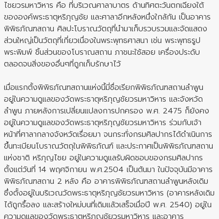
ไชยวรมหาวิหาร คือ ที่บริเวณศาลาบาตร ด้านทิศตะวันตกเฉียงใต้
ขององค์พระธาตุหริภุญชัย และศาลาอีกหลังหนึ่งใกล้กัน เป็นอาคาร
พิพิธภัณฑสถาน ศิลปะโบราณวัตถุที่นำมาเก็บรวบรวมและจัดแสดง
ส่วนใหญ่เป็นวัตถุที่เกี่ยวเนื่องในพระพุทธศาสนา เช่น พระพุทธรูป
พระพิมพ์ ชิ้นส่วนของโบราณสถาน ภาชนะใช้สอย เครื่องประดับ
ตลอดจนสิ่งของอื่นๆที่ถูกเก็บรักษาไว้
เมื่อแรกตั้งพิพิธภัณฑสถานแห่งนี้มี่ชื่อเรียกพิพิธภัณฑสถานลำพูน
อยู่ในความดูแลของวัดพระธาตุหริภุญชัยวรมหาวิหาร และจังหวัด
ลำพูน ภายหลังการเปลี่ยนแปลงการปกครอง พ.ศ. 2475 ก็ยังคง
อยู่ในความดูแลของวัดพระธาตุหริภุญชัยวรมหาวิหาร ร่วมกับเจ้า
หน้าที่ศาลากลางจังหวัดเรื่อยมา จนกระทั่งกรมศิลปากรได้ดำเนินการ
ขึ้นทะเบียนโบราณวัตถุในพิพิธภัณฑ์ และประกาศเป็นพิพิธภัณฑสถาน
แห่งชาติ หริภุญไชย อยู่ในความดูแลรับผิดชอบของกรมศิลปากร
ตั้งแต่วันที่ 14 พฤศจิกายน พ.ศ.2504 เป็นต้นมา ในปัจจุบันมีอาคาร
พิพิธภัณฑสถาน 2 หลัง คือ อาคารพิพิธภัณฑสถานลำพูนหลังเดิม
ซึ่งตั้งอยู่ในบริเวณวัดพระธาตุหริภุญชัยวรมหาวิหาร (อาคารหลังเดิม
ได้ถูกรื้อลง และสร้างใหม่บนที่เดิมแล้วเสร็จเมื่อปี พ.ศ. 2540) อยู่ใน
ความดูแลของวัดพระธาตุหริภุญชัยวรมหาวิหาร และอาคาร