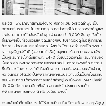
ประวัติ :
พิพิธภัณฑสถานแห่งชาติ หริภุญไชย จังหวัดลำพูน เป็น
สถานที่เก็บรวบรวมโบราณวัตถุและศิลปวัตถุที่ได้มาจากวัดสำคัญและ
แหล่งโบราณคดีในจังหวัดลำพูน จำนวนกว่า 3,000 ชิ้น ถูกจัดตั้ง
ขึ้นมาเพื่อเป็นที่รวบรวมและจัดแสดงศิลปะโบราณวัตถุที่มีอยู่มากมาย
ในภาคเหนือของประเทศไทยอีกแห่งหนึ่ง โดยมหาอำมาตย์โท พระยา
ราชนกุลวิบูลย์ภักดี (อวบ เปาโรหิต) สมุหเทศาภิบาล มณฑลพายัพ
เป็นผู้ริเริ่มการนี้มาตั้งแต่พ.ศ. 2470 ซึ่งในช่วงเวลานั้น เริ่มมีการมอง
เห็นคุณค่าของมรดกทางวัฒนธรรมมากขึ้น กิจการพิพิธภัณฑสถาน
ซึ่งเริ่มจากในพระราชสำนักในสมัยพระบาทสมเด็จพระจอมเกล้าเจ้าอยู่
หัว จนกระทั่งได้เปิดเป็นพิพิธภัณฑ์สำหรับประชาชนขึ้นเป็นครั้งแรกใน
สมัยพระบาทสมเด็จพระจุลจอมเกล้าเจ้าอยู่หัว เมื่อพ.ศ. 2417 มีผลให้
เกิดพิพิธภัณฑสถานอื่นๆขึ้นอีกหลายแห่งในประเทศ รวมทั้ง
พิพิธภัณฑสถานแห่งชาติ หริภุญไชย แห่งนี้
คณะเจ้าหน้าที่ดำเนินการ ได้ใช้สถานที่ภายในบริเวณวัดพระธาตุหริภุญ