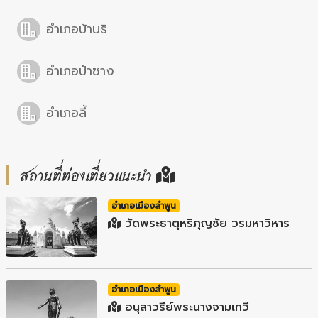
อำเภอบ้านธิ
อำเภอป่าซาง
อำเภอลี้
สถานที่ท่องเที่ยวแนะนำ
อำเภอเมืองลำพูน
วัดพระธาตุหริภุญชัย วรมหาวิหาร
อำเภอเมืองลำพูน
อนุสาวรีย์พระนางจามเทวี