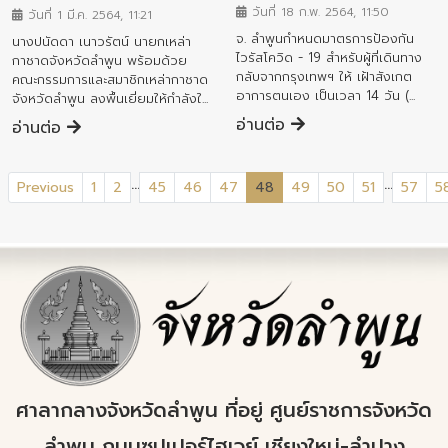
วันที่ 18 ก.พ. 2564, 11:50
วันที่ 1 มี.ค. 2564, 11:21
จ. ลำพูนกำหนดมาตรการป้องกัน
นางปนัดดา เนาวรัตน์ นายกเหล่า
ไวรัสโควิด - 19 สำหรับผู้ที่เดินทาง
กาชาดจังหวัดลำพูน พร้อมด้วย
กลับจากกรุงเทพฯ ให้ เฝ้าสังเกต
คณะกรรมการและสมาชิกเหล่ากาชาด
อาการตนเอง เป็นเวลา 14 วัน (...
จังหวัดลำพูน ลงพื้นเยี่ยมให้กำลังใ...
อ่านต่อ
อ่านต่อ
...
...
(current)
Previous
1
2
45
46
47
48
49
50
51
57
5
ศาลากลางจังหวัดลำพูน ที่อยู่ ศูนย์ราชการจังหวัด
ลำพูน ถนนซุปเปอร์ไฮเวย์ เชียงใหม่-ลำปาง