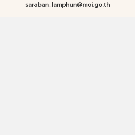
saraban_lamphun@moi.go.th