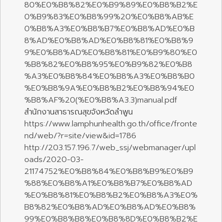
80%E0%B8%82%E0%B9%89%E0%B8%B2%E
0%B9%83%E0%B8%99%20%E0%B8%AB%E
0%B8%A3%E0%B8%B7%E0%B8%AD%E0%B
8%AD%E0%B8%AD%E0%B8%81%E0%B8%9
9%E0%B8%AD%E0%B8%81%E0%B9%80%E0
%B8%82%E0%B8%95%E0%B9%82%E0%B8
%A3%E0%B8%84%E0%B8%A3%E0%B8%B0
%E0%B8%9A%E0%B8%B2%E0%B8%94%E0
%B8%AF%20(%E0%B8%A3.3)manual.pdf
สำนักงานสาธารณสุขจังหวัดลำพูน
https://www.lamphunhealth.go.th/office/fronte
nd/web/?r=site/view&id=1786
http://203.157.196.7/web_ssj/webmanager/upl
oads/2020-03-
21174752%E0%B8%84%E0%B8%B9%E0%B9
%88%E0%B8%A1%E0%B8%B7%E0%B8%AD
%E0%B8%81%E0%B8%B2%E0%B8%A3%E0%
B8%82%E0%B8%AD%E0%B8%AD%E0%B8%
99%E0%B8%B8%E0%B8%8D%E0%B8%B2%E