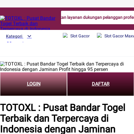
TOTOXL menyediakan layanan dukungan pelanggan profesional
Slot Gacor
Slot Gacor Max
Kategori
LOGIN
DAFTAR
TOTOXL : Pusat Bandar Togel
Terbaik dan Terpercaya di
Indonesia dengan Jaminan