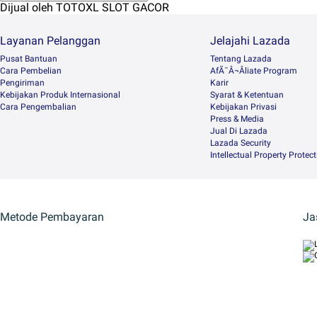
Dijual oleh TOTOXL SLOT GACOR
Layanan Pelanggan
Jelajahi Lazada
Pusat Bantuan
Tentang Lazada
Cara Pembelian
AfÃ¯Â¬Âliate Program
Pengiriman
Karir
Kebijakan Produk Internasional
Syarat & Ketentuan
Cara Pengembalian
Kebijakan Privasi
Press & Media
Jual Di Lazada
Lazada Security
Intellectual Property Protec
Metode Pembayaran
Ja