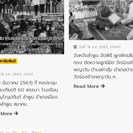
ข่าวประชาสัมพันธ์
วันที่ 14 ธ.ค. 2563, 09:40
จังหวัดลำพูน จัดพิธี ผูกพัทธสี
ชาสัมพันธ์
ทอง ตัดหวายลูกนิมิต วัดร่องช
พญาวัน ตำบลท่าตุ้ม อำเภอป่าซ
 14 ธ.ค. 2563, 09:47
วัดร่องช้างพญาวัน ห...
(13 ธันวาคม 2563) ที่ หอประชุม
Read More
ระเกียรติ 60 พรรษา โรงเรียน
ุญโญปถัมภ์ ลำพูน อำเภอเมือง
ดลำพูน สมาคม...
 More
...
52
56
57
Next