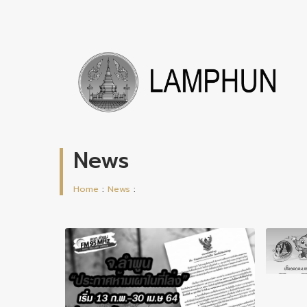
News
Home
:
News
: